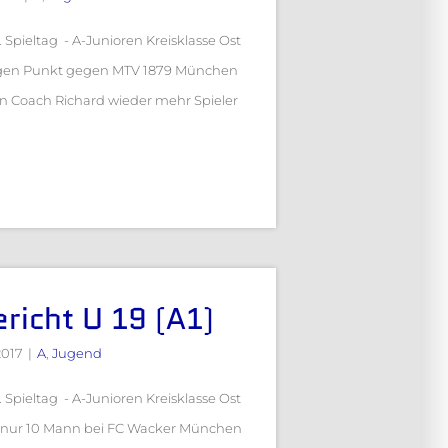
. Spieltag - A-Junioren Kreisklasse Ost
tigen Punkt gegen MTV 1879 München
n Coach Richard wieder mehr Spieler
ericht U 19 (A1)
2017
|
A
,
Jugend
. Spieltag - A-Junioren Kreisklasse Ost
it nur 10 Mann bei FC Wacker München