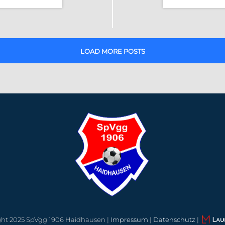
LOAD MORE POSTS
ght 2025 SpVgg 1906 Haidhausen |
Impressum
|
Datenschutz
|