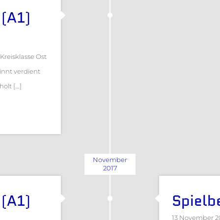
 (A1)
 Kreisklasse Ost
innt verdient
t [...]
November
2017
 (A1)
Spielb
13 November 2