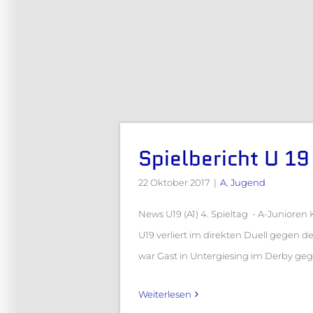
Spielbericht U 19
22 Oktober 2017
|
A
,
Jugend
News U19 (A1) 4. Spieltag - A-Junioren 
U19 verliert im direkten Duell gegen d
war Gast in Untergiesing im Derby gegen
Weiterlesen