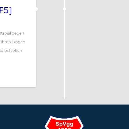
(F5)
stspiel gegen
n Ihren jungen
nd behielten