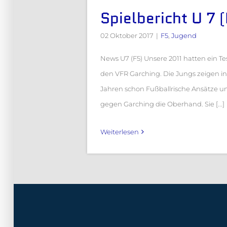
Spielbericht U 7 
02 Oktober 2017
|
F5
,
Jugend
News U7 (F5) Unsere 2011 hatten ein Te
den VFR Garching. Die Jungs zeigen i
Jahren schon Fußballrische Ansätze u
gegen Garching die Oberhand. Sie [...]
Weiterlesen