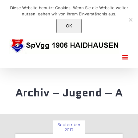
Skip
E-Mail: info@1906haidhausen.de
Diese Website benutzt Cookies. Wenn Sie die Website weiter
to
nutzen, gehen wir von Ihrem Einverständnis aus.
Facebook
Instagram
E-
content
Mail
OK
Archiv – Jugend – A
September
2017