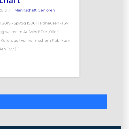
chaft
2019
|
1. Mannschaft
,
Senioren
.11.2019 - SpVgg 1906 Haidhausen -TSV
g weiter im Aufwind! Die „06er“
Kellerduell vor heimischem Publikum
en TSV [...]