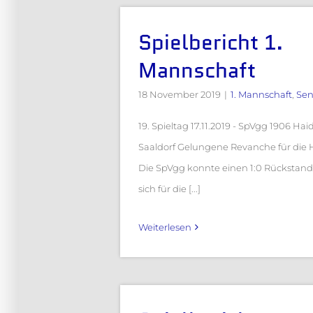
Spielbericht 1.
Mannschaft
18 November 2019
|
1. Mannschaft
,
Sen
19. Spieltag 17.11.2019 - SpVgg 1906 Ha
Saaldorf Gelungene Revanche für die Hi
Die SpVgg konnte einen 1:0 Rückstan
sich für die [...]
Weiterlesen