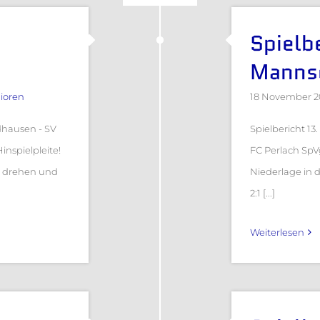
Spielbe
Manns
ioren
18 November 2
idhausen - SV
Spielbericht 13
nspielpleite!
FC Perlach SpV
d drehen und
Niederlage in d
2:1 [...]
Weiterlesen