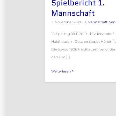
Spielbericht 1.
Mannschaft
11 November 2019
|
1. Mannschaft
,
Sen
18. Spieltag 09.11.2019 - TSV Teisendorf
Haidhausen - Gassner stoppt Höhenfl
Die SpVgg 1906 Haidhausen verlor das
den TSV [...]
Weiterlesen