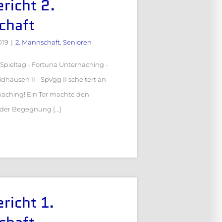
richt 2.
chaft
019
|
2. Mannschaft
,
Senioren
. Spieltag - Fortuna Unterhaching -
hausen II - SpVgg II scheitert an
aching! Ein Tor machte den
der Begegnung [...]
richt 1.