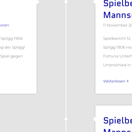
Spielbe
Manns
ioren
11 November 2
 - SpVgg 1906
Spielbericht 12
ug der SpVgg!
SpVgg 1906 Haid
 Spiel gegen
Fortuna Unterh
Unterschied in 
Weiterlesen
Spielbe