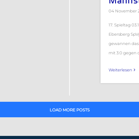
Manns
04 November 
17. Spieltag 03
Ebersberg SpVg
gewannen das 
mit 3:0 gegen d
Weiterlesen
LOAD MORE POSTS