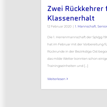
Zwei Rückkehrer 
Klassenerhalt
12 Februar 2020
|
1. Mannschaft
,
Senio
Die 1. Herrenmannschaft der SpVgg 1
hat im Februar mit der Vorbereitung fü
Rückrunde in der Bezirksliga Ost beg
das milde Wetter konnten schon einig
Trainingseinheiten und [...]
Weiterlesen