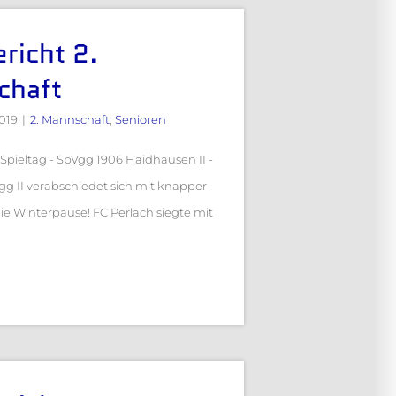
richt 2.
chaft
019
|
2. Mannschaft
,
Senioren
. Spieltag - SpVgg 1906 Haidhausen II -
gg II verabschiedet sich mit knapper
ie Winterpause! FC Perlach siegte mit