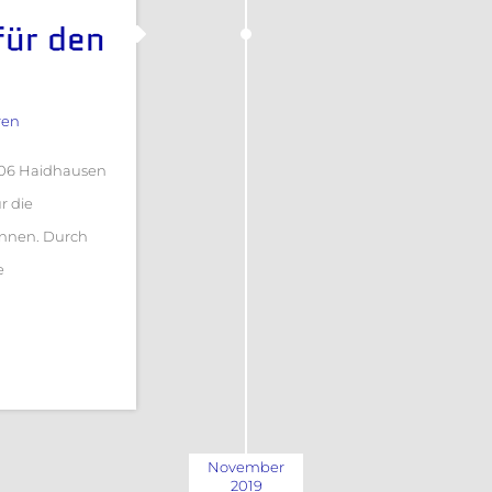
für den
ren
906 Haidhausen
r die
onnen. Durch
e
November
2019