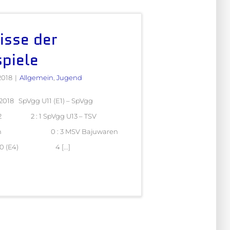
isse der
piele
2018
|
Allgemein
,
Jugend
2018 SpVgg U11 (E1) – SpVgg
 2 2 : 1 SpVgg U13 – TSV
sen 0 : 3 MSV Bajuwaren
 U10 (E4) 4 [...]