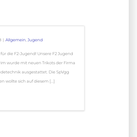
8
|
Allgemein
,
Jugend
für die F2-Jugend! Unsere F2 Jugend
rim wurde mit neuen Trikots der Firma
udetechnik ausgestattet. Die SpVgg
 wollte sich auf diesem [...]