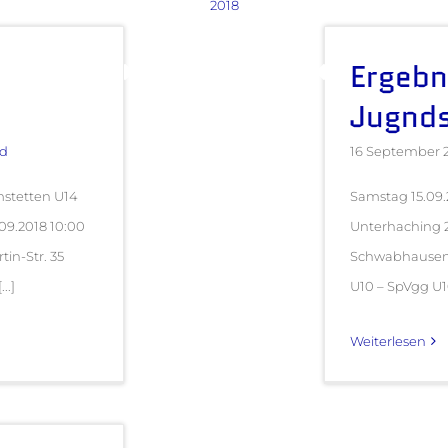
2018
Ergebn
Jugnds
d
16 September 
mstetten U14
Samstag 15.09.
.09.2018 10:00
Unterhaching
in-Str. 35
Schwabhau
..]
U10 – SpVgg
Weiterlesen