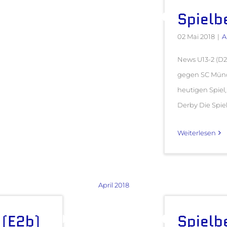
Spielb
02 Mai 2018
|
A
News U13-2 (D2)
gegen SC Münc
heutigen Spie
Derby Die Spieler
Weiterlesen
April 2018
 (E2b)
Spielb