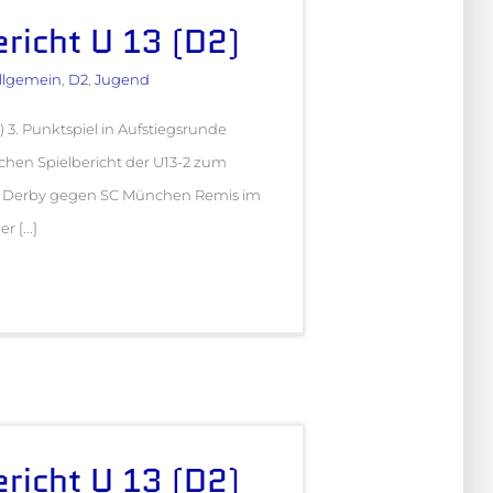
ericht U 13 (D2)
llgemein
,
D2
,
Jugend
 3. Punktspiel in Aufstiegsrunde
hen Spielbericht der U13-2 zum
l, Derby gegen SC München Remis im
 [...]
ericht U 13 (D2)