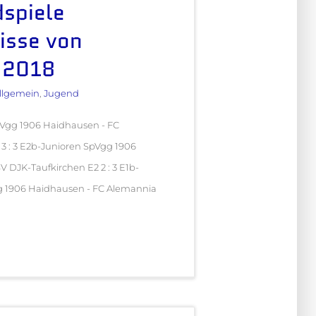
spiele
isse von
.2018
llgemein
,
Jugend
pVgg 1906 Haidhausen - FC
 3 : 3 E2b-Junioren SpVgg 1906
V DJK-Taufkirchen E2 2 : 3 E1b-
g 1906 Haidhausen - FC Alemannia