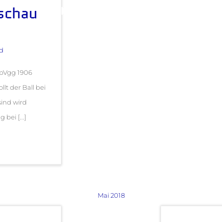
schau
d
SpVgg 1906
t der Ball bei
ind wird
bei [...]
Mai 2018