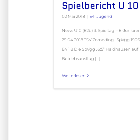
Spielbericht U 10
02 Mai 2018
|
E4
,
Jugend
News U10 (E2b) 3. Spieltag - E-Juniore
29.04.2018 TSV Zorneding : SpVgg 190
E4 1:8 Die SpVgg „6:5“ Haidhausen auf
Betriebsausflug [...]
Weiterlesen