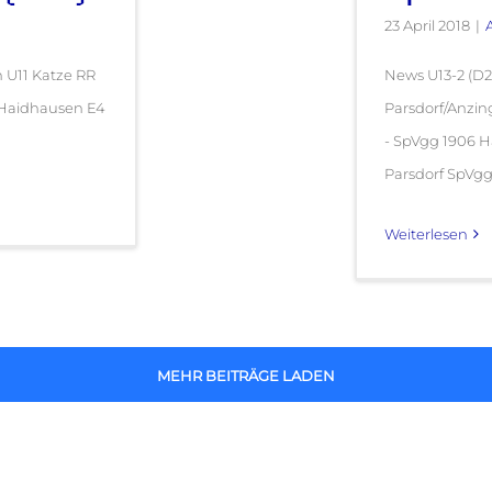
23 April 2018
|
n U11 Katze RR
News U13-2 (D2)
6 Haidhausen E4
Parsdorf/Anzin
- SpVgg 1906 H
Parsdorf SpVgg [
Weiterlesen
MEHR BEITRÄGE LADEN