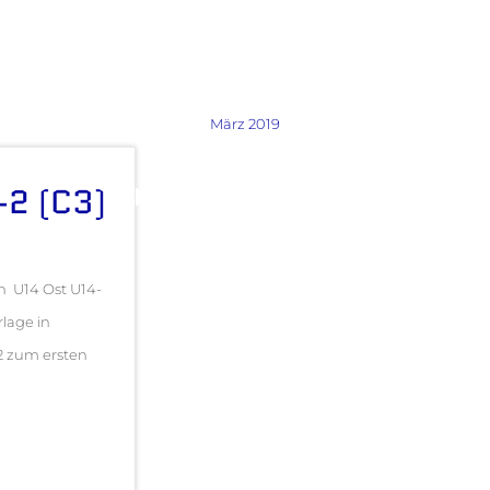
März 2019
-2 (C3)
en U14 Ost U14-
lage in
-2 zum ersten