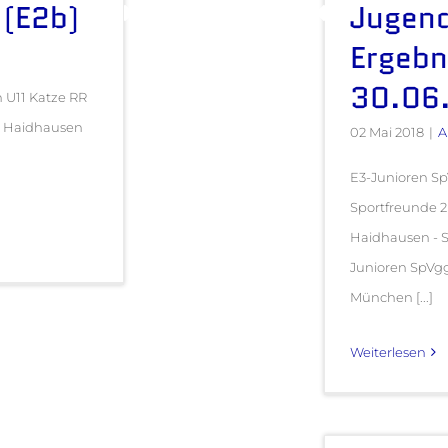
 (E2b)
Jugend
Ergebn
30.06
n U11 Katze RR
6 Haidhausen
02 Mai 2018
|
A
E3-Junioren S
Sportfreunde 2
Haidhausen - S
Junioren SpVg
München [...]
Weiterlesen