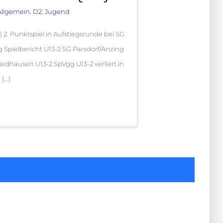
Allgemein
,
D2
,
Jugend
 2. Punktspiel in Aufstiegsrunde bei SG
g Spielbericht U13-2 SG Parsdorf/Anzing
aidhausen U13-2 SpVgg U13-2 verliert in
...]