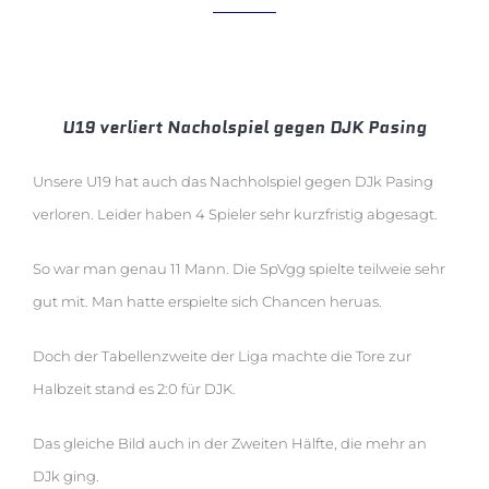
7. Spieltag – A-Junioren Kreisklasse Ost
U19 verliert Nacholspiel gegen DJK Pasing
Unsere U19 hat auch das Nachholspiel gegen DJk Pasing
verloren. Leider haben 4 Spieler sehr kurzfristig abgesagt.
So war man genau 11 Mann. Die SpVgg spielte teilweie sehr
gut mit. Man hatte erspielte sich Chancen heruas.
Doch der Tabellenzweite der Liga machte die Tore zur
Halbzeit stand es 2:0 für DJK.
Das gleiche Bild auch in der Zweiten Hälfte, die mehr an
DJk ging.