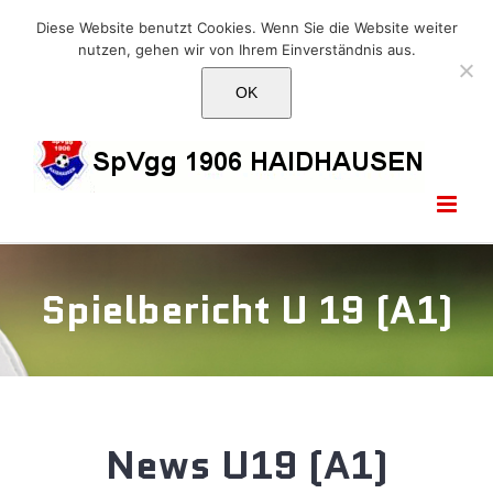
Skip
E-Mail: info@1906haidhausen.de
Diese Website benutzt Cookies. Wenn Sie die Website weiter
to
nutzen, gehen wir von Ihrem Einverständnis aus.
Facebook
Instagram
E-
content
Mail
OK
Spielbericht U 19 (A1)
News U19 (A1)