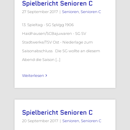
Spielbericht Senioren C
27 September 2017
|
Senioren
,
Senioren C
13. Spieltag - SG SpVgg 1906
Haidhausen/SCBajuwaren - SG SV
Stadtwerke/TSV Ost - Niederlage zum
Saisonabschluss Die SG wollte an diesem
Abend die Saison [...]
Weiterlesen
Spielbericht Senioren C
20 September 2017
|
Senioren
,
Senioren C