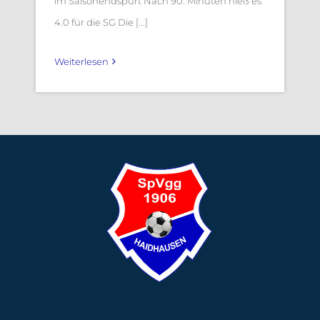
im Saisonendspurt Nach 90. Minuten hieß es
4.0 für die SG Die [...]
Weiterlesen