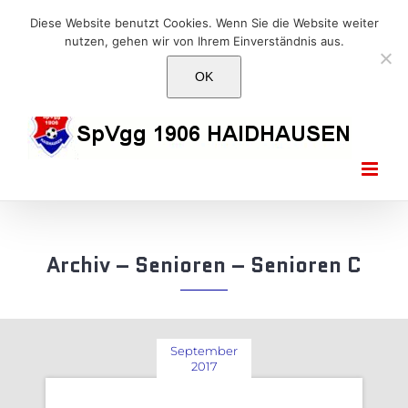
Skip
E-Mail: info@1906haidhausen.de
Diese Website benutzt Cookies. Wenn Sie die Website weiter
to
nutzen, gehen wir von Ihrem Einverständnis aus.
Facebook
Instagram
E-
content
Mail
OK
Archiv – Senioren – Senioren C
September
2017