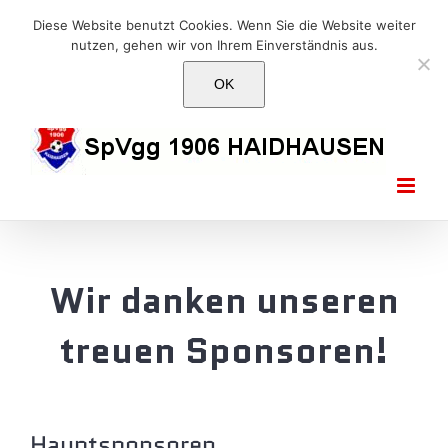
Skip
E-Mail: info@1906haidhausen.de
Diese Website benutzt Cookies. Wenn Sie die Website weiter
to
nutzen, gehen wir von Ihrem Einverständnis aus.
Facebook
Instagram
E-
content
Mail
OK
Wir danken unseren
treuen Sponsoren!
Hauptsponsoren