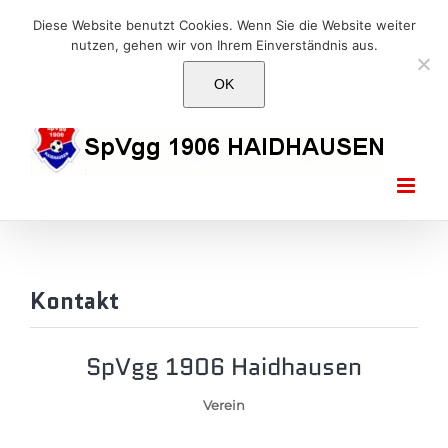
Skip
E-Mail: info@1906haidhausen.de
Diese Website benutzt Cookies. Wenn Sie die Website weiter
to
nutzen, gehen wir von Ihrem Einverständnis aus.
Facebook
Instagram
E-
content
Mail
OK
Kontakt
SpVgg 1906 Haidhausen
Verein