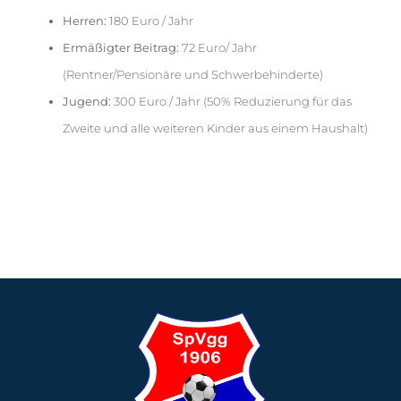
Herren:
180 Euro / Jahr
Ermäßigter Beitrag
:
72 Euro/ Jahr
(Rentner/Pensionäre und Schwerbehinderte)
Jugend:
300 Euro / Jahr (50% Reduzierung für das
Zweite und alle weiteren Kinder aus einem Haushalt)