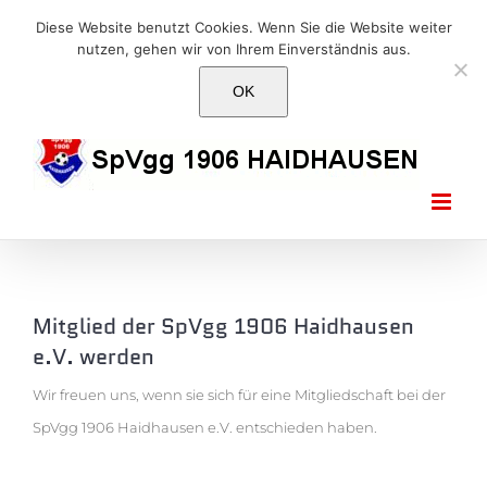
Skip
E-Mail: info@1906haidhausen.de
Diese Website benutzt Cookies. Wenn Sie die Website weiter
to
nutzen, gehen wir von Ihrem Einverständnis aus.
Facebook
Instagram
E-
content
Mail
OK
Mitglied der SpVgg 1906 Haidhausen
e.V. werden
Wir freuen uns, wenn sie sich für eine Mitgliedschaft bei der
SpVgg 1906 Haidhausen e.V. entschieden haben.
Beitragssätze