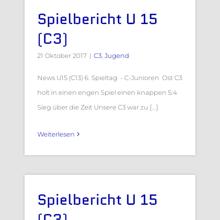
Spielbericht U 15
(C3)
21 Oktober 2017
|
C3
,
Jugend
News U15 (C13) 6. Spieltag - C-Junioren Ost C3
holt in einen engen Spiel einen knappen 5:4
Sieg über die Zeit Unsere C3 war zu [...]
Weiterlesen
Spielbericht U 15
(C3)