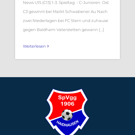
News U15 (C13) 1-3. Spieltag - C-Junioren Ost
C3 gewinnt bei Markt Schwabener Au Nach
zwei Niederlagen bei FC Stern und zuhause
gegen Baldham-Vaterstetten gewann [...]
Weiterlesen