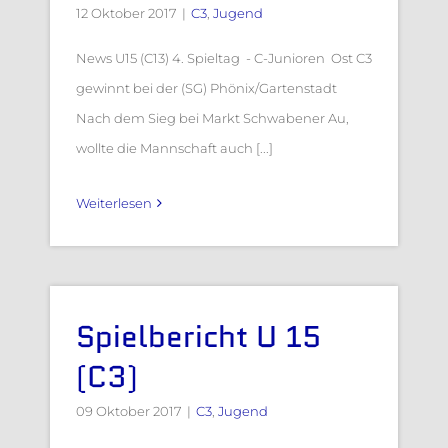
12 Oktober 2017
|
C3
,
Jugend
News U15 (C13) 4. Spieltag - C-Junioren Ost C3
gewinnt bei der (SG) Phönix/Gartenstadt
Nach dem Sieg bei Markt Schwabener Au,
wollte die Mannschaft auch [...]
Weiterlesen
Spielbericht U 15
(C3)
09 Oktober 2017
|
C3
,
Jugend