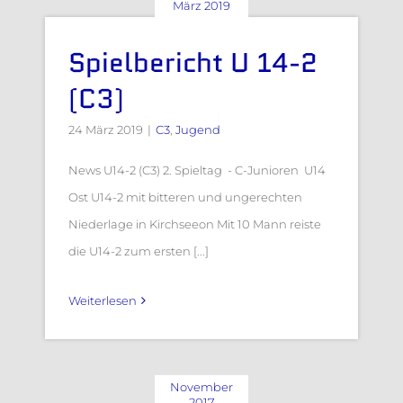
März 2019
Spielbericht U 14-2
(C3)
24 März 2019
|
C3
,
Jugend
News U14-2 (C3) 2. Spieltag - C-Junioren U14
Ost U14-2 mit bitteren und ungerechten
Niederlage in Kirchseeon Mit 10 Mann reiste
die U14-2 zum ersten [...]
Weiterlesen
November
2017