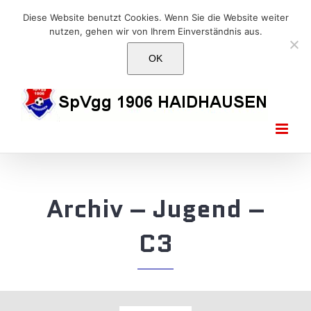
Skip
E-Mail: info@1906haidhausen.de
Diese Website benutzt Cookies. Wenn Sie die Website weiter
to
nutzen, gehen wir von Ihrem Einverständnis aus.
Facebook
Instagram
E-
content
Mail
OK
Archiv – Jugend –
C3