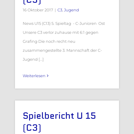
16 Oktober 2017
|
C3
,
Jugend
News U15 (C13) 5. Spieltag - C-Junioren Ost
Unsere C3 verlor zuhause mit 6:1 gegen
Grafing Die noch recht neu
zusammengestellte 3. Mannschaft der C-
Jugend [...]
Weiterlesen
Spielbericht U 15
(C3)