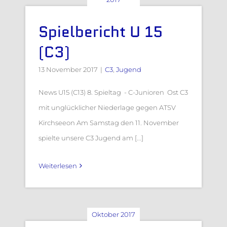
Spielbericht U 15
(C3)
13 November 2017
|
C3
,
Jugend
News U15 (C13) 8. Spieltag - C-Junioren Ost C3
mit unglücklicher Niederlage gegen ATSV
Kirchseeon Am Samstag den 11. November
spielte unsere C3 Jugend am [...]
Weiterlesen
Oktober 2017