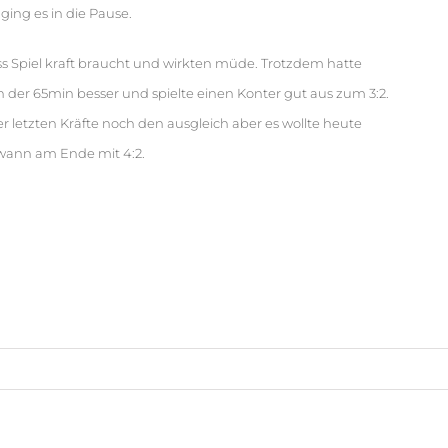
ging es in die Pause.
s Spiel kraft braucht und wirkten müde. Trotzdem hatte
 der 65min besser und spielte einen Konter gut aus zum 3:2.
 letzten Kräfte noch den ausgleich aber es wollte heute
ewann am Ende mit 4:2.