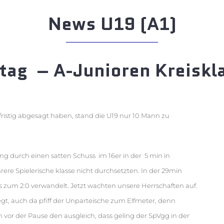
News U19 (A1)
ltag – A-Junioren Kreiskl
fristig abgesagt haben, stand die U19 nur 10 Mann zu
ging durch einen satten Schuss im 16er in der 5 min in
ere Spielerische klasse nicht durchsetzten. In der 29min
 zum 2:0 verwandelt. Jetzt wachten unsere Herrschaften auf.
egt, auch da pfiff der Unparteische zum Elfmeter, denn
h vor der Pause den ausgleich, dass geling der SpVgg in der