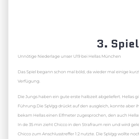
3. Spie
Unnötige Niederlage unser U19 bei Hellas München
Das Spiel begann schon mal böld, da wieder mal einige kurz
Verfügung.
Die Jungs haben ein gute erste halbzeit abgeliefert. Hellas 
Führung.Die SpVgg drückt auf den ausgleich, konnte aber ihr
bekam Hellas einen Elfmeter zugesprochen, den auch Hellas
In de 35 min zieht Chicco in den Strafraum rein und wird gel
Chicco zum Anschlusstreffer 1:2 nutzte. Die SpVgg wollte noc