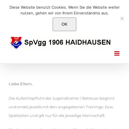
Skip
E-Mail: info@1906haidhausen.de
Diese Website benutzt Cookies. Wenn Sie die Website weiter
to
nutzen, gehen wir von Ihrem Einverständnis aus.
Facebook
Instagram
E-
content
Mail
OK
Liebe Eltern,
Die Aufsichtspflicht der Jugendtrainer / Betreuer beginnt
und endet jeweils mit den angegebenen Trainings- bzw.
Spielzeiten und gilt nur für die jeweilige Mannschaft.