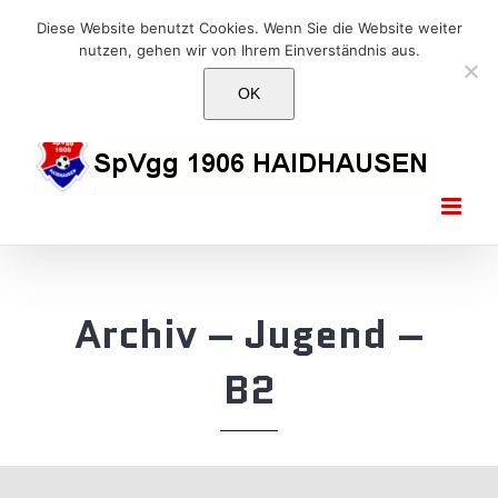
Skip
E-Mail: info@1906haidhausen.de
Diese Website benutzt Cookies. Wenn Sie die Website weiter
to
nutzen, gehen wir von Ihrem Einverständnis aus.
Facebook
Instagram
E-
content
Mail
OK
Archiv – Jugend –
B2