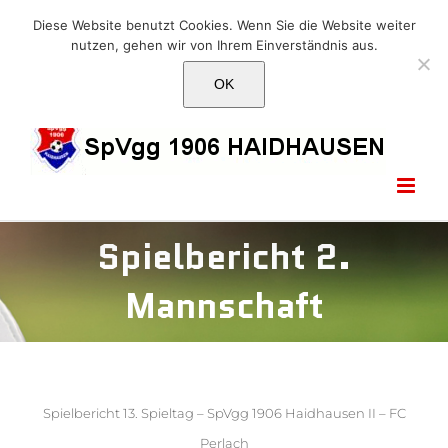
Skip
E-Mail: info@1906haidhausen.de
Diese Website benutzt Cookies. Wenn Sie die Website weiter
to
nutzen, gehen wir von Ihrem Einverständnis aus.
Facebook
Instagram
E-
content
Mail
OK
Spielbericht 2.
Mannschaft
Spielbericht 13. Spieltag – SpVgg 1906 Haidhausen II – FC
Perlach