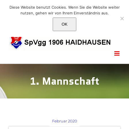
Skip
E-Mail: info@1906haidhausen.de
Diese Website benutzt Cookies. Wenn Sie die Website weiter
to
nutzen, gehen wir von Ihrem Einverständnis aus.
Facebook
Instagram
E-
content
Mail
OK
1. Mannschaft
Februar 2020