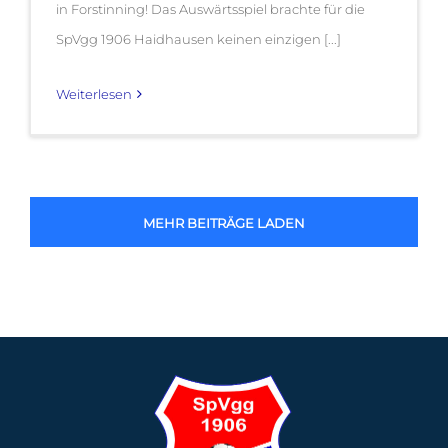
in Forstinning! Das Auswärtsspiel brachte für die
SpVgg 1906 Haidhausen keinen einzigen [...]
Weiterlesen
MEHR BEITRÄGE LADEN