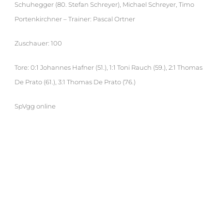
Schuhegger (80. Stefan Schreyer), Michael Schreyer, Timo
Portenkirchner – Trainer: Pascal Ortner
Zuschauer: 100
Tore: 0:1 Johannes Hafner (51.), 1:1 Toni Rauch (59.), 2:1 Thomas
De Prato (61.), 3:1 Thomas De Prato (76.)
SpVgg online