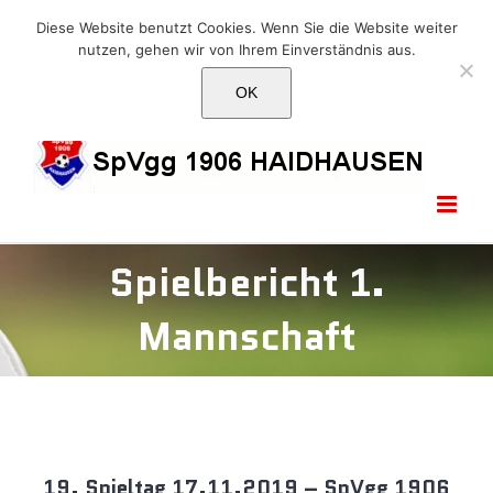
Skip
E-Mail: info@1906haidhausen.de
Diese Website benutzt Cookies. Wenn Sie die Website weiter
to
nutzen, gehen wir von Ihrem Einverständnis aus.
Facebook
Instagram
E-
content
Mail
OK
Spielbericht 1.
Mannschaft
19. Spieltag 17.11.2019 – SpVgg 1906