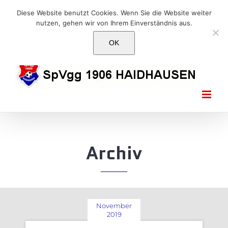
Skip
E-Mail: info@1906haidhausen.de
Diese Website benutzt Cookies. Wenn Sie die Website weiter
to
nutzen, gehen wir von Ihrem Einverständnis aus.
Facebook
Instagram
E-
content
Mail
OK
Archiv
November
2019