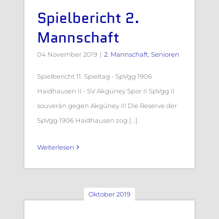
Spielbericht 2.
Mannschaft
04 November 2019
|
2. Mannschaft
,
Senioren
Spielbericht 11. Spieltag - SpVgg 1906
Haidhausen II - SV Akgüney Spor II SpVgg II
souverän gegen Akgüney II! Die Reserve der
SpVgg 1906 Haidhausen zog [...]
Weiterlesen
Oktober 2019