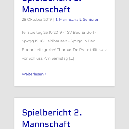
Mannschaft
28 Oktober 2019
|
1. Mannschaft
,
Senioren
16. Spieltag 26.10.2019 - TSV Bad Endorf -
SpVgg 1906 Haidhausen - SpVgg in Bad
Endorf erfolgreich! Thomas De Prato trifft kurz
vor Schluss. Am Samstag [...]
Weiterlesen
Spielbericht 2.
Mannschaft