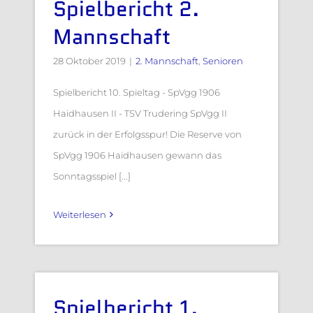
Spielbericht 2.
Mannschaft
28 Oktober 2019
|
2. Mannschaft
,
Senioren
Spielbericht 10. Spieltag - SpVgg 1906
Haidhausen II - TSV Trudering SpVgg II
zurück in der Erfolgsspur! Die Reserve von
SpVgg 1906 Haidhausen gewann das
Sonntagsspiel [...]
Weiterlesen
Spielbericht 1.