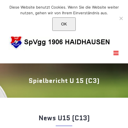
Skip
E-Mail: info@1906haidhausen.de
Diese Website benutzt Cookies. Wenn Sie die Website weiter
to
nutzen, gehen wir von Ihrem Einverständnis aus.
Facebook
Instagram
E-
content
Mail
OK
Spielbericht U 15 (C3)
News U15 (C13)