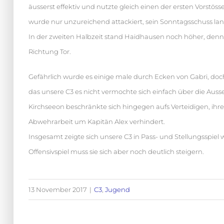
äusserst effektiv und nutzte gleich einen der ersten Vorstös
wurde nur unzureichend attackiert, sein Sonntagsschuss la
In der zweiten Halbzeit stand Haidhausen noch höher, denno
Richtung Tor.
Gefährlich wurde es einige male durch Ecken von Gabri, doc
das unsere C3 es nicht vermochte sich einfach über die Ausse
Kirchseeon beschränkte sich hingegen aufs Verteidigen, ih
Abwehrarbeit um Kapitän Alex verhindert.
Insgesamt zeigte sich unsere C3 in Pass- und Stellungsspiel
Offensivspiel muss sie sich aber noch deutlich steigern.
13 November 2017
|
C3
,
Jugend