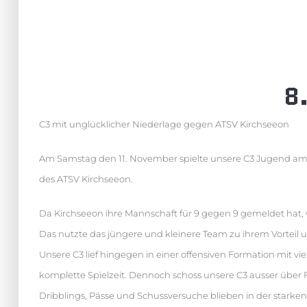
8
C3 mit unglücklicher Niederlage gegen ATSV Kirchseeon
Am Samstag den 11. November spielte unsere C3 Jugend a
des ATSV Kirchseeon.
Da Kirchseeon ihre Mannschaft für 9 gegen 9 gemeldet hat, 
Das nutzte das jüngere und kleinere Team zu ihrem Vorteil
Unsere C3 lief hingegen in einer offensiven Formation mit vi
komplette Spielzeit. Dennoch schoss unsere C3 ausser über Fre
Dribblings, Pässe und Schussversuche blieben in der stark