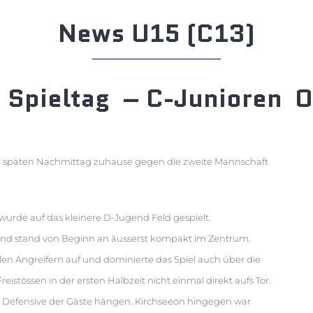
News U15 (C13)
. Spieltag – C-Junioren O
m späten Nachmittag zuhause gegen die zweite Mannschaft
wurde auf das kleinere D-Jugend Feld gespielt.
 und stand von Beginn an äusserst kompakt im Zentrum.
elen Angreifern auf und dominierte das Spiel auch über die
istössen in der ersten Halbzeit nicht einmal direkt aufs Tor.
en Defensive der Gäste hängen. Kirchseeon hingegen war