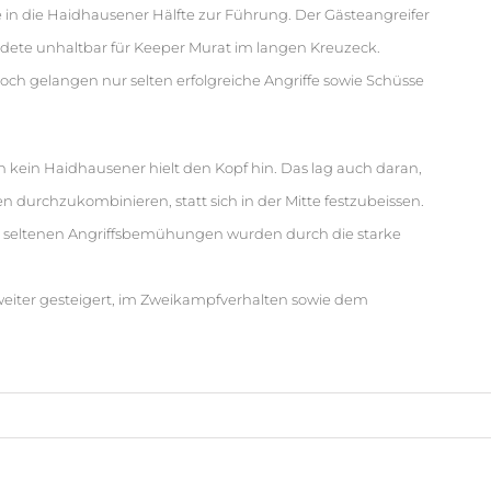
se in die Haidhausener Hälfte zur Führung. Der Gästeangreifer
ndete unhaltbar für Keeper Murat im langen Kreuzeck.
ch gelangen nur selten erfolgreiche Angriffe sowie Schüsse
h kein Haidhausener hielt den Kopf hin. Das lag auch daran,
n durchzukombinieren, statt sich in der Mitte festzubeissen.
re seltenen Angriffsbemühungen wurden durch die starke
 weiter gesteigert, im Zweikampfverhalten sowie dem