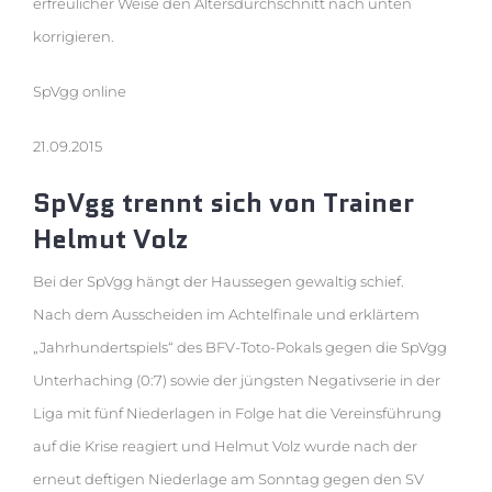
erfreulicher Weise den Altersdurchschnitt nach unten
korrigieren.
SpVgg online
21.09.2015
SpVgg trennt sich von Trainer
Helmut Volz
Bei der SpVgg hängt der Haussegen gewaltig schief.
Nach dem Ausscheiden im Achtelfinale und erklärtem
„Jahrhundertspiels“ des BFV-Toto-Pokals gegen die SpVgg
Unterhaching (0:7) sowie der jüngsten Negativserie in der
Liga mit fünf Niederlagen in Folge hat die Vereinsführung
auf die Krise reagiert und Helmut Volz wurde nach der
erneut deftigen Niederlage am Sonntag gegen den SV