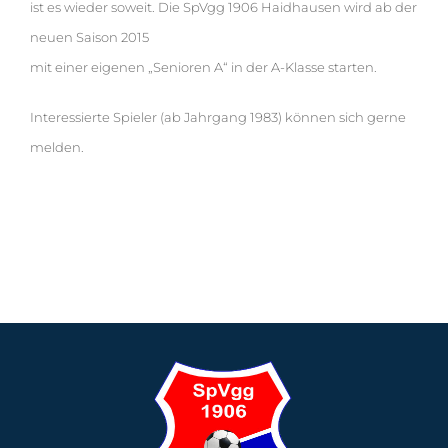
ist es wieder soweit. Die SpVgg 1906 Haidhausen wird ab der
neuen Saison 2015
mit einer eigenen „Senioren A“ in der A-Klasse starten.
Interessierte Spieler (ab Jahrgang 1983) können sich gerne
melden.