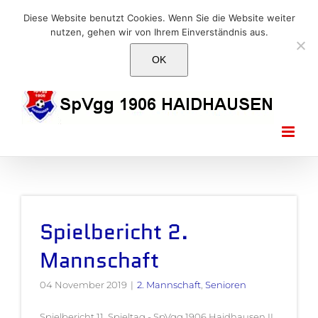
Skip
E-Mail: info@1906haidhausen.de
Diese Website benutzt Cookies. Wenn Sie die Website weiter
to
nutzen, gehen wir von Ihrem Einverständnis aus.
Facebook
Instagram
E-
content
Mail
OK
Spielbericht 2.
Mannschaft
04 November 2019
|
2. Mannschaft
,
Senioren
Spielbericht 11. Spieltag - SpVgg 1906 Haidhausen II