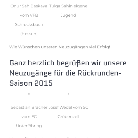
Onur Sah Baskaya
Tulga Sahin eigene
vom VFB
Jugend
Schrecksbach
(Hessen)
Wie Wünschen unseren Neuzugängen viel Erfolg!
Ganz herzlich begrüßen wir unsere
Neuzugänge für die Rückrunden-
Saison 2015
Sebastian Bracher
Josef Wedel vom SC
vom FC
Gröbenzell
Unterföhring