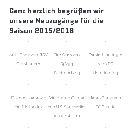
Ganz herzlich begrüßen wir
unsere Neuzugänge für die
Saison 2015/2016
Ante Basic vom TSV
Tim Closs von
Daniel Höpfinger
Großhadern
SpVgg
vom FC
Feldmoching
Unterföhring
Dalibor Ugarkovic
Vinicius de Cunha
Marko Barac vom
von NK Hajduk
von U.S. Sandweiler
FC Croatia
(Luxemburg)