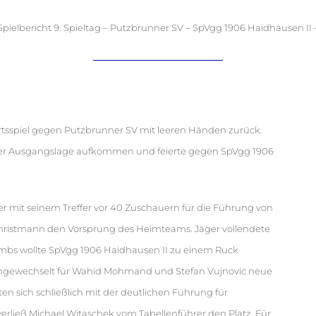
Spielbericht 9. Spieltag – Putzbrunner SV – SpVgg 1906 Haidhausen II 
tsspiel gegen Putzbrunner SV mit leeren Händen zurück.
n der Ausgangslage aufkommen und feierte gegen SpVgg 1906
 mit seinem Treffer vor 40 Zuschauern für die Führung von
o Christmann den Vorsprung des Heimteams. Jäger vollendete
rembs wollte SpVgg 1906 Haidhausen II zu einem Ruck
eingewechselt für Wahid Mohmand und Stefan Vujnovic neue
en sich schließlich mit der deutlichen Führung für
erließ Michael Witaschek vom Tabellenführer den Platz. Für