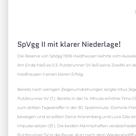
SpVgg II mit klarer Niederlage!
Die Reserve von SpVgg 1906 Haidhausen kehrte vom Auswär
Am Ende hieß es 0:3. Putzbrunner SV ließ keine Zweifel a
Haidhausen II einen klaren Erfolg.
Bereits nach wenigen Zeigerumdrehungen sorgte Vitus Jäger
Putzbrunner SV (7.). Bereits in der 14. Minute erhöhte Tim
zum dritten Tagestreffer in der 30. Spielminute. Dominik F
bewegen und so sollten Deniz Kronenberg und Luca Gilio 
Impulse setzen (31.). Die beiden Mannschaften verabschiedet
Putzbrunner SV in die Pause. Kurz nach dem Wiederanpfiff v