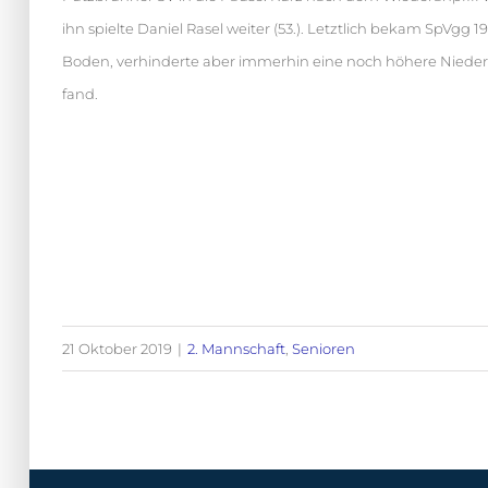
ihn spielte Daniel Rasel weiter (53.). Letztlich bekam SpVgg 
Boden, verhinderte aber immerhin eine noch höhere Niederla
fand.
21 Oktober 2019
|
2. Mannschaft
,
Senioren