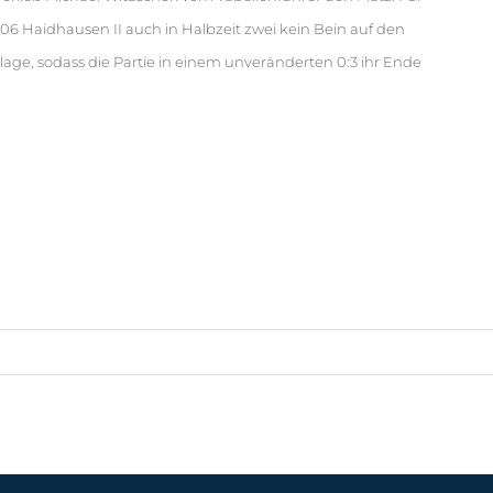
1906 Haidhausen II auch in Halbzeit zwei kein Bein auf den
ge, sodass die Partie in einem unveränderten 0:3 ihr Ende