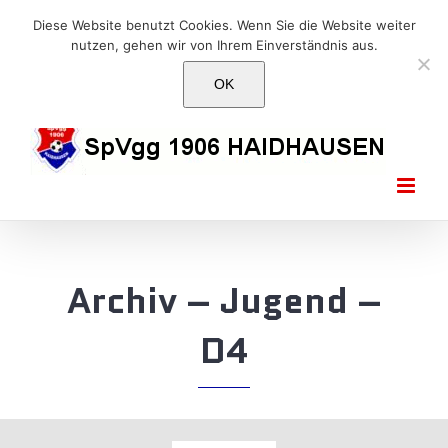
Skip
E-Mail: info@1906haidhausen.de
Diese Website benutzt Cookies. Wenn Sie die Website weiter
to
nutzen, gehen wir von Ihrem Einverständnis aus.
Facebook
Instagram
E-
content
Mail
OK
Archiv – Jugend –
D4