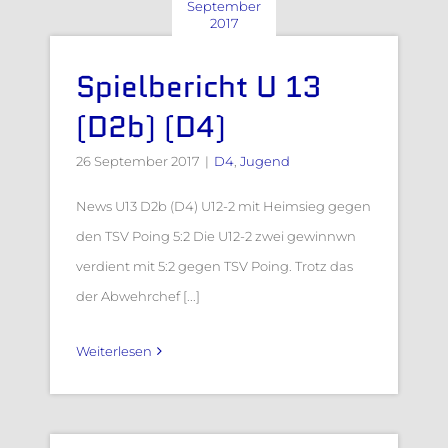
September
2017
Spielbericht U 13
(D2b) (D4)
26 September 2017
|
D4
,
Jugend
News U13 D2b (D4) U12-2 mit Heimsieg gegen
den TSV Poing 5:2 Die U12-2 zwei gewinnwn
verdient mit 5:2 gegen TSV Poing. Trotz das
der Abwehrchef [...]
Weiterlesen