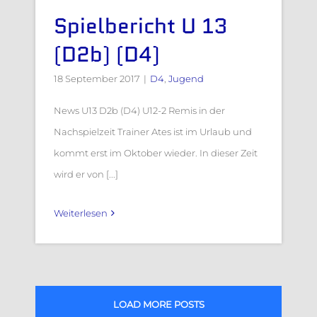
Spielbericht U 13
(D2b) (D4)
18 September 2017
|
D4
,
Jugend
News U13 D2b (D4) U12-2 Remis in der
Nachspielzeit Trainer Ates ist im Urlaub und
kommt erst im Oktober wieder. In dieser Zeit
wird er von [...]
Weiterlesen
LOAD MORE POSTS