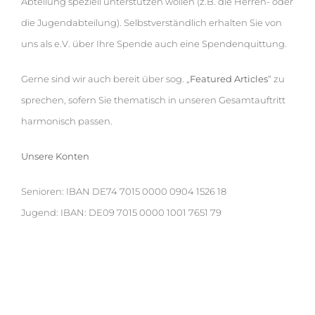
Abteilung speziell unterstützen wollen (z.B. die Herren- oder
die Jugendabteilung). Selbstverständlich erhalten Sie von
uns als e.V. über Ihre Spende auch eine Spendenquittung.
Gerne sind wir auch bereit über sog. „
Featured Articles
“ zu
sprechen, sofern Sie thematisch in unseren Gesamtauftritt
harmonisch passen.
Unsere Konten
Senioren: IBAN DE74 7015 0000 0904 1526 18
Jugend: IBAN: DE09 7015 0000 1001 7651 79