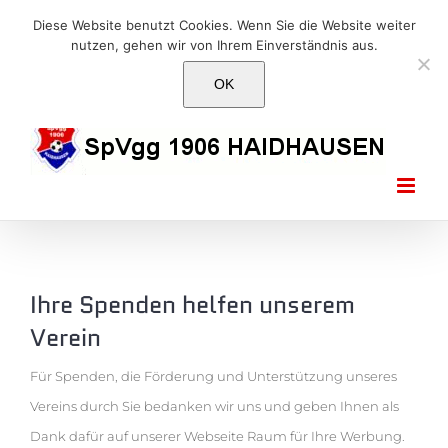
Skip
E-Mail: info@1906haidhausen.de
Diese Website benutzt Cookies. Wenn Sie die Website weiter
to
nutzen, gehen wir von Ihrem Einverständnis aus.
Facebook
Instagram
E-
content
Mail
OK
Ihre Spenden helfen unserem
Verein
Für Spenden, die Förderung und Unterstützung unseres
Vereins durch Sie bedanken wir uns und geben Ihnen als
Dank dafür auf unserer Webseite Raum für Ihre Werbung.