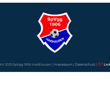
ght 2025 SpVgg 1906 Haidhausen |
Impressum
|
Datenschutz
|