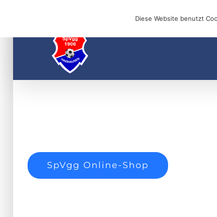
Skip
E-Mail: info@1906haidhausen.de
Diese Website benutzt Coo
to
content
SpVgg Online-Shop