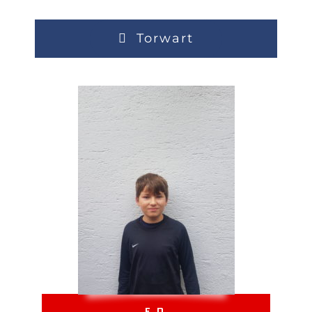
Torwart
F. D.