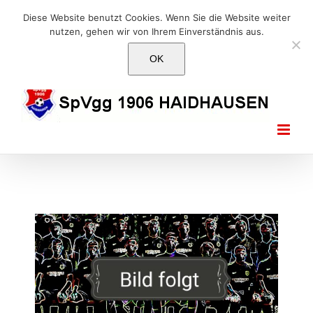
Skip
E-Mail: info@1906haidhausen.de
Diese Website benutzt Cookies. Wenn Sie die Website weiter
to
nutzen, gehen wir von Ihrem Einverständnis aus.
Facebook
Instagram
E-
content
Mail
OK