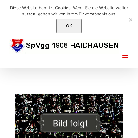
Skip
E-Mail: info@1906haidhausen.de
Diese Website benutzt Cookies. Wenn Sie die Website weiter
to
nutzen, gehen wir von Ihrem Einverständnis aus.
Facebook
Instagram
E-
content
Mail
OK