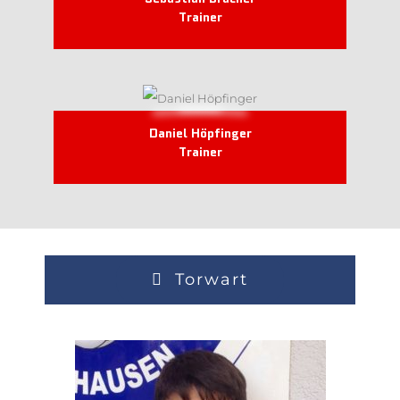
Trainer
Daniel Höpfinger
Trainer
Torwart