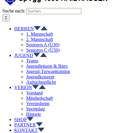
Suche nach:
HERREN
1. Mannschaft
2. Mannschaft
Senioren A (Ü30)
Senioren C (Ü50)
JUGEND
Teams
Jugendleitung & Büro
Jugend-Torwarttraining
Jugendkonzept
Aufsichtspflicht
VEREIN
Vorstand
Mitgliedschaft
Vereinsheim
Sportplatz
Historie
SHOP
PARTNER
KONTAKT