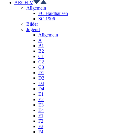
ARCHIV
Allgemein
FC Haidhausen
SC 1906
Bilder
Jugend
Allgemein
A
B1
B2
C1
C2
C3
D1
D2
D3
D4
E1
E2
E3
E4
F1
F2
F3
F4