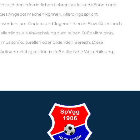
aten auchden erforderlichen Lehrerstab leisten können und
öses Angebot machen können. Allerdings spricht
 werden, um Kindern und Jugendlichen in Einzelfällen auch
allerdings, als Abwechslung zum reinen Fußballtraining,
m musisch/kulturellen oder bildenden Bereich. Diese
Aufnahmefähigkeit für die fußballerische Weiterbildung.