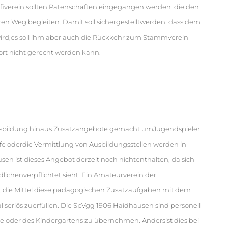
rofiverein sollten Patenschaften eingegangen werden, die den
en Weg begleiten. Damit soll sichergestelltwerden, dass dem
 wird,es soll ihm aber auch die Rückkehr zum Stammverein
ort nicht gerecht werden kann.
 Ausbildung hinaus Zusatzangebote gemacht umJugendspieler
e oderdie Vermittlung von Ausbildungsstellen werden in
en ist dieses Angebot derzeit noch nichtenthalten, da sich
lichenverpflichtet sieht. Ein Amateurverein der
t die Mittel diese pädagogischen Zusatzaufgaben mit dem
 seriös zuerfüllen. Die SpVgg 1906 Haidhausen sind personell
e oder des Kindergartens zu übernehmen. Andersist dies bei