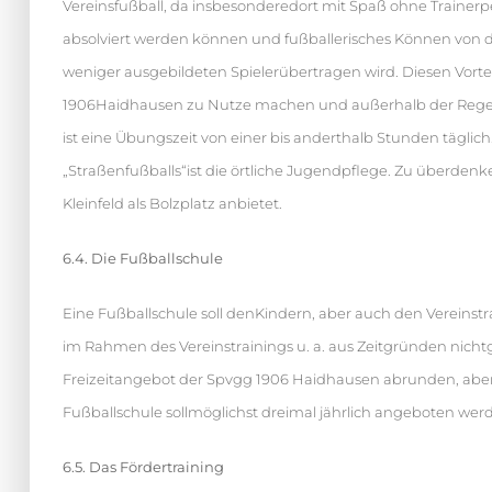
Vereinsfußball, da insbesonderedort mit Spaß ohne Trainerp
absolviert werden können und fußballerisches Können von de
weniger ausgebildeten Spielerübertragen wird. Diesen Vort
1906Haidhausen zu Nutze machen und außerhalb der Regeltr
ist eine Übungszeit von einer bis anderthalb Stunden täglich
„Straßenfußballs“ist die örtliche Jugendpflege. Zu überdenk
Kleinfeld als Bolzplatz anbietet.
6.4. Die Fußballschule
Eine Fußballschule soll denKindern, aber auch den Vereinst
im Rahmen des Vereinstrainings u. a. aus Zeitgründen nicht
Freizeitangebot der Spvgg 1906 Haidhausen abrunden, aber 
Fußballschule sollmöglichst dreimal jährlich angeboten wer
6.5. Das Fördertraining