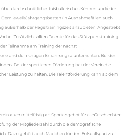
ch überdurchschnittliches fußballerisches Können und/oder
. Dem jeweilsJahrgangsbesten (in Ausnahmefällen auch
ing außerhalb der Regeltrainingszeit anzubieten. Angestrebt
Woche. Zusätzlich sollten Talente für das Stützpunkttraining
der Teilnahme am Training der nächst
orie und der richtigen Ernährungzu unterrichten. Bei der
inden. Bei der sportlichen Förderung hat der Verein die
icher Leistung zu halten. Die Talentförderung kann ab dem
in auch mittelfristig als Sportangebot für alleGeschlechter
fung der Mitgliederzahl durch die demografische
ch. Dazu gehört auch Mädchen für den Fußballsport zu