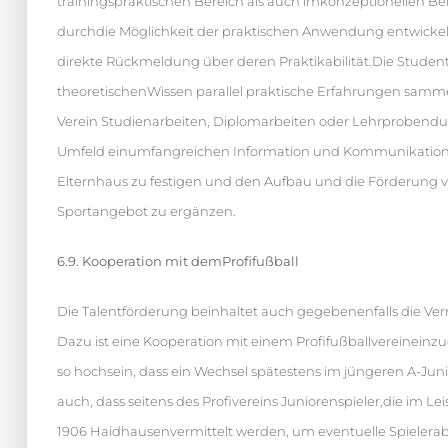
trainingspraktischen Bereich als auch imkonzeptionellen Ber
durchdie Möglichkeit der praktischen Anwendung entwickelt
direkte Rückmeldung über deren Praktikabilität.Die Stud
theoretischenWissen parallel praktische Erfahrungen samme
Verein Studienarbeiten, Diplomarbeiten oder Lehrprobend
Umfeld einumfangreichen Information und Kommunikationss
Elternhaus zu festigen und den Aufbau und die Förderung v
Sportangebot zu ergänzen.
6.9. Kooperation mit demProfifußball
Die Talentförderung beinhaltet auch gegebenenfalls die Ver
Dazu ist eine Kooperation mit einem Profifußballvereineinzug
so hochsein, dass ein Wechsel spätestens im jüngeren A-Jun
auch, dass seitens des Profivereins Juniorenspieler,die im 
1906 Haidhausenvermittelt werden, um eventuelle Spieler