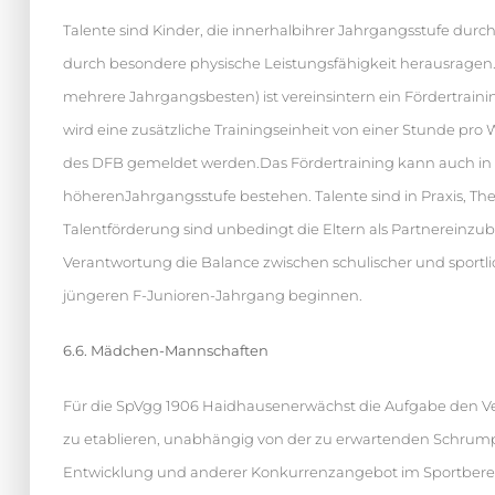
Talente sind Kinder, die innerhalbihrer Jahrgangsstufe dur
durch besondere physische Leistungsfähigkeit herausragen
mehrere Jahrgangsbesten) ist vereinsintern ein Fördertrain
wird eine zusätzliche Trainingseinheit von einer Stunde pro 
des DFB gemeldet werden.Das Fördertraining kann auch in 
höherenJahrgangsstufe bestehen. Talente sind in Praxis, The
Talentförderung sind unbedingt die Eltern als Partnereinzub
Verantwortung die Balance zwischen schulischer und sportl
jüngeren F-Junioren-Jahrgang beginnen.
6.6. Mädchen-Mannschaften
Für die SpVgg 1906 Haidhausenerwächst die Aufgabe den Vere
zu etablieren, unabhängig von der zu erwartenden Schrump
Entwicklung und anderer Konkurrenzangebot im Sportberei