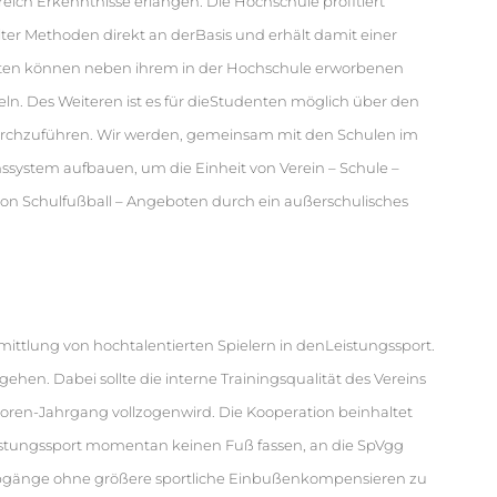
eich Erkenntnisse erlangen. Die Hochschule profitiert
er Methoden direkt an derBasis und erhält damit einer
enten können neben ihrem in der Hochschule erworbenen
ln. Des Weiteren ist es für dieStudenten möglich über den
urchzuführen. Wir werden, gemeinsam mit den Schulen im
ystem aufbauen, um die Einheit von Verein – Schule –
on Schulfußball – Angeboten durch ein außerschulisches
mittlung von hochtalentierten Spielern in denLeistungssport.
ehen. Dabei sollte die interne Trainingsqualität des Vereins
ioren-Jahrgang vollzogenwird. Die Kooperation beinhaltet
Leistungssport momentan keinen Fuß fassen, an die SpVgg
abgänge ohne größere sportliche Einbußenkompensieren zu