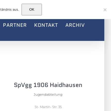
Facebook
Instagram
E-
tändnis aus.
OK
Mail
PARTNER
KONTAKT
ARCHIV
SpVgg 1906 Haidhausen
Jugendabteilung
St- Martin- Str. 35