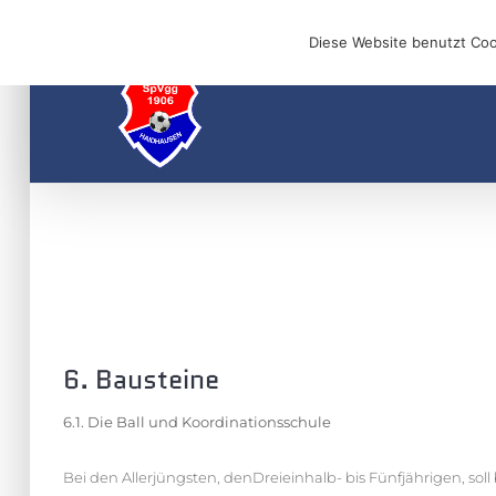
Skip
E-Mail: info@1906haidhausen.de
Diese Website benutzt Coo
to
content
6. Bausteine
6.1. Die Ball und Koordinationsschule
Bei den Allerjüngsten, denDreieinhalb- bis Fünfjährigen, soll