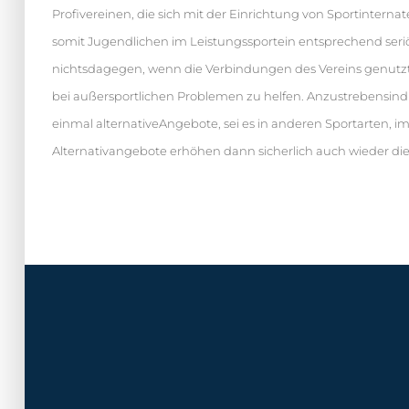
Profivereinen, die sich mit der Einrichtung von Sportintern
somit Jugendlichen im Leistungssportein entsprechend seri
nichtsdagegen, wenn die Verbindungen des Vereins genutzt
bei außersportlichen Problemen zu helfen. Anzustrebensind 
einmal alternativeAngebote, sei es in anderen Sportarten, i
Alternativangebote erhöhen dann sicherlich auch wieder die