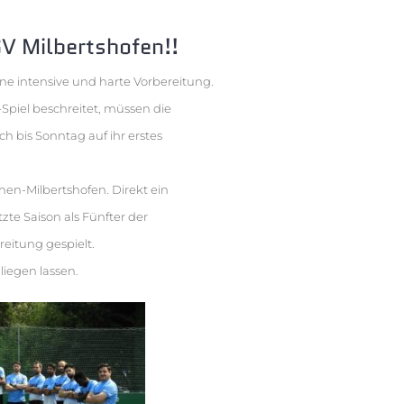
V Milbertshofen!!
ne intensive und harte Vorbereitung.
-Spiel beschreitet, müssen die
 bis Sonntag auf ihr erstes
en-Milbertshofen. Direkt ein
zte Saison als Fünfter der
reitung gespielt.
liegen lassen.