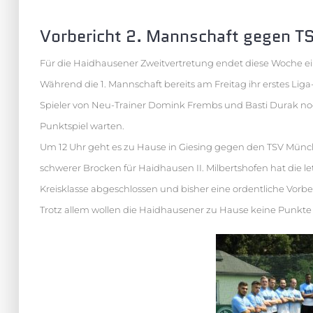
Vorbericht 2. Mannschaft gegen TS
Für die Haidhausener Zweitvertretung endet diese Woche ei
Während die 1. Mannschaft bereits am Freitag ihr erstes Liga
Spieler von Neu-Trainer Domink Frembs und Basti Durak noch
Punktspiel warten.
Um 12 Uhr geht es zu Hause in Giesing gegen den TSV Münch
schwerer Brocken für Haidhausen II. Milbertshofen hat die let
Kreisklasse abgeschlossen und bisher eine ordentliche Vorbe
Trotz allem wollen die Haidhausener zu Hause keine Punkte 