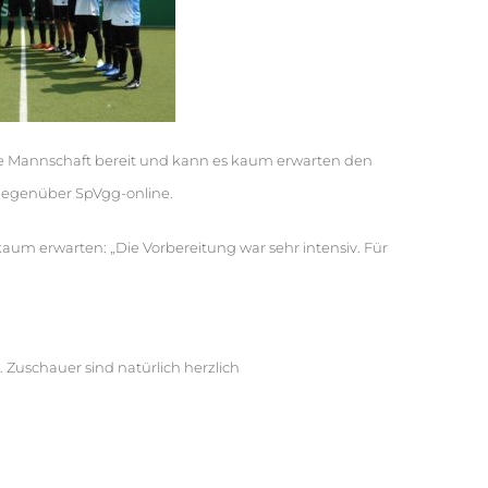
die Mannschaft bereit und kann es kaum erwarten den
 gegenüber SpVgg-online.
kaum erwarten: „Die Vorbereitung war sehr intensiv. Für
Zuschauer sind natürlich herzlich