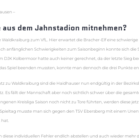
hausen –
e aus dem Jahnstadion mitnehmen?
Waldkraiburg zum VfL. Hier erwartet die Bracher-Elf eine schwierige A
h anfänglichen Schwierigkeiten zum Saisonbeginn konnte sich die Ste
eim DJK Kolbermoor hatte auch keiner gerechnet, da der letzte Sieg ber
 das Spiel beenden mussten, konnte man dennoch die drei Punkte en
z zu Waldkraiburg sind die Haidhauser nun endgültig in der Bezirk
tz. Es fällt der Mannschaft aber noch sichtlich schwer über die gesamt
ngenen Kreisliga Saison noch nicht zu Tore führten, werden diese jetzt
pieltag musste man sich gegen den TSV Ebersberg mit einem Unents
 hat.
 diese individuellen Fehler endlich abstellen und auch wieder meh