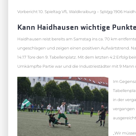
Vorbericht 10. Spieltag VfL Waldkraiburg – SpVgg 1906 Haid
Kann Haidhausen wichtige Punkt
Haidhausen reist bereits am Samstag ins ca. 70 km entfernte 
ungeschlagen und zeigen einen positiven Aufwärtstrend. Nac
14:17 Tore den 9. Tabellenplatz. Mit dem letzten 4:2 Erfolg b
Umkämpfte Partie war und die Industriestädter mit 9 Mann
Im Gegensat
Tabellenpla
in der verga
vergangen S
ausgereicht
„Wir müssen