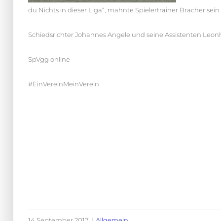
du Nichts in dieser Liga“, mahnte Spielertrainer Bracher se
Schiedsrichter Johannes Angele und seine Assistenten Leonh
SpVgg online
#EinVereinMeinVerein
14 September 2017
|
Allgemein