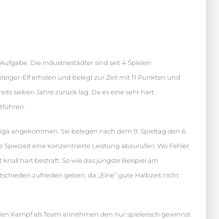
ufgabe. Die Industriestädter sind seit 4 Spielen
iger-Elf erholen und belegt zur Zeit mit 11 Punkten und
eits sieben Jahre zurück lag. Da es eine sehr hart
tführen.
sliga angekommen. Sie belegen nach dem 9. Spieltag den 6.
e Spielzeit eine konzentrierte Leistung abzurufen. Wo Fehler
 knall hart bestraft. So wie das jüngste Beispiel am
chieden zufrieden geben, da „Eine“ gute Halbzeit nicht
r den Kampf als Team annehmen den nur spielerisch gewinnst