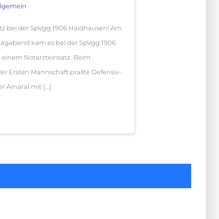
llgemein
atz bei der SpVgg 1906 Haidhausen! Am
tagabend kam es bei der SpVgg 1906
 einem Notarzteinsatz. Beim
der Ersten Mannschaft prallte Defensiv-
r Amaral mit [...]