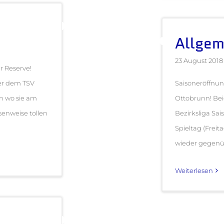
Allgem
23 August 2018
r Reserve!
er dem TSV
Saisoneröffnu
n wo sie am
Ottobrunn! Bei
senweise tollen
Bezirksliga Sai
Spieltag (Freit
wieder gegenübe
Weiterlesen