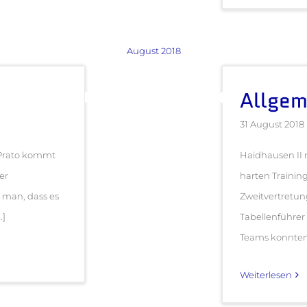
August 2018
Allgem
31 August 2018
 Prato kommt
Haidhausen II 
er
harten Traini
 man, dass es
Zweitvertretun
.]
Tabellenführer
Teams konnten ih
Weiterlesen