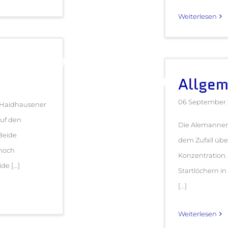
Weiterlesen
Allgem
06 September 
e Haidhausener
auf den
Die Alemannen
Beide
dem Zufall übe
 noch
Konzentration.
 [...]
Startlöchern in
[...]
Weiterlesen