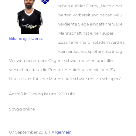
schon auf das Derby „Nach einer
harten Vorbereitung haben wir 2
verdiente Siege eingefahren. Die
Mannschaft hat einen super
Bild: Engin Deniz
Zusammenhalt. Trotzdem wird es
kein einfaches Spiel am Sonntag.
Wir werden es dem Gegner schwer machen und alles
versuchen, dass die Punkte in Haidhausen bleiben. Zu
Hause ist es für jede Mannschaft schwer uns zu schlagen“.
Anstoß in Giesing ist um 12:00 Uhr.
SpVgg online
07 September 2018
|
Allgemein