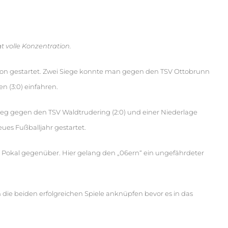
t volle Konzentration.
aison gestartet. Zwei Siege konnte man gegen den TSV Ottobrunn
n (3:0) einfahren.
ieg gegen den TSV Waldtrudering (2:0) und einer Niederlage
ues Fußballjahr gestartet.
o Pokal gegenüber. Hier gelang den „06ern“ ein ungefährdeter
 die beiden erfolgreichen Spiele anknüpfen bevor es in das