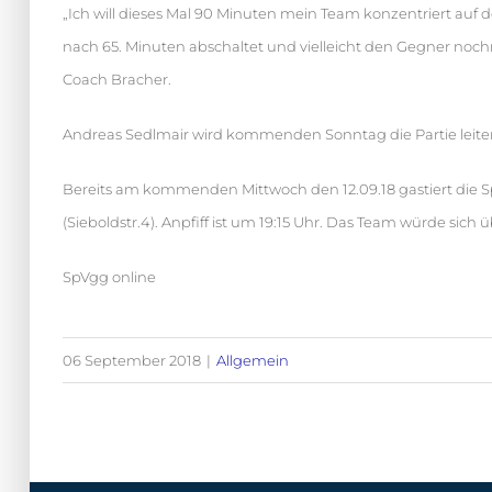
„Ich will dieses Mal 90 Minuten mein Team konzentriert auf
nach 65. Minuten abschaltet und vielleicht den Gegner nochm
Coach Bracher.
Andreas Sedlmair wird kommenden Sonntag die Partie leiten.
Bereits am kommenden Mittwoch den 12.09.18 gastiert die
(Sieboldstr.4). Anpfiff ist um 19:15 Uhr. Das Team würde sich
SpVgg online
06 September 2018
|
Allgemein