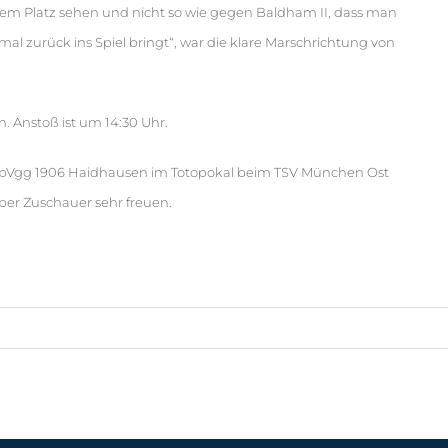
 dem Platz sehen und nicht so wie gegen Baldham II, dass man
al zurück ins Spiel bringt“, war die klare Marschrichtung von
 Anstoß ist um 14:30 Uhr.
 SpVgg 1906 Haidhausen im Totopokal beim TSV München Ost
 über Zuschauer sehr freuen.