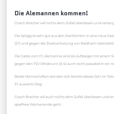
Die Alemannen kommen!
Coach Bracher will nichts dem Zufall überlassen und verlang
Die SpVgg ist sehr gut aus den Startlöchern in eine neue S
(2:1) und gegen die Zweitvertretung von Baldham-Vaterstette
Die Gäste vom FC Alemannia sind als Aufsteiger mit einem S
gegen den TSV Ottobrunn (0:4) auch recht passabel in ein ne
Beide Mannschaften standen sich bereits dieses Jahr im Tot
3:1 auswärts Sieg.
Coach Bracher will auch nichts dem Zufall überlassen und an
spielfreie Wochenende geht.