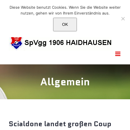
Skip
E-Mail: info@1906haidhausen.de
Diese Website benutzt Cookies. Wenn Sie die Website weiter
to
nutzen, gehen wir von Ihrem Einverständnis aus.
Facebook
Instagram
E-
content
Mail
OK
Allgemein
Scialdone landet großen Coup