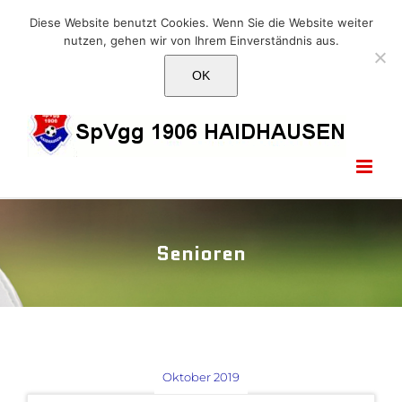
Skip
E-Mail: info@1906haidhausen.de
Diese Website benutzt Cookies. Wenn Sie die Website weiter
to
nutzen, gehen wir von Ihrem Einverständnis aus.
Facebook
Instagram
E-
content
Mail
OK
Senioren
Oktober 2019