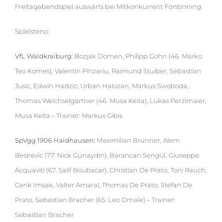
Freitagabendspiel auswärts bei Mitkonkurrent Forstinning.
Spielsteno:
VfL Waldkraiburg:
Bozjak Domen, Philipp Gohn (46. Marko
Teo Komes), Valentin Pinzariu, Raimund Stuiber, Sebastian
Jusic, Edwin Hadzic, Urban Halozan, Markus Swoboda,
Thomas Weichselgartner (46. Musa Keita), Lukas Perzlmaier,
Musa Keita – Trainer: Markus Gibis
SpVgg 1906 Haidhausen:
Maximilian Brunner, Alem
Besirevic (77. Nick Günaydin), Barancan Sengül, Giuseppe
Acquaviti (67. Salif Boubacar), Christian De Prato, Toni Rauch,
Cenk Imsak, Valter Amaral, Thomas De Prato, Stefan De
Prato, Sebastian Bracher (65. Leo Omale) – Trainer:
Sebastian Bracher