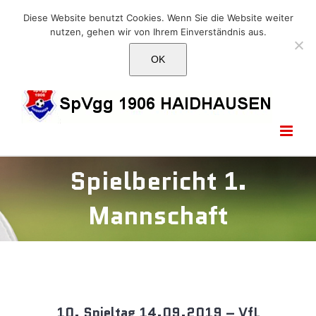
Skip
E-Mail: info@1906haidhausen.de
Diese Website benutzt Cookies. Wenn Sie die Website weiter
to
nutzen, gehen wir von Ihrem Einverständnis aus.
Facebook
Instagram
E-
content
Mail
OK
Spielbericht 1.
Mannschaft
10. Spieltag 14.09.2019 – VfL