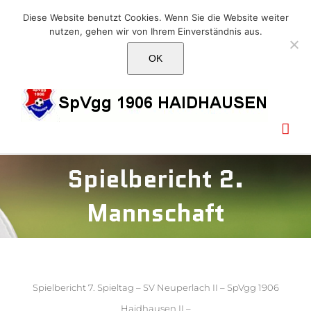
Skip
E-Mail: info@1906haidhausen.de
Diese Website benutzt Cookies. Wenn Sie die Website weiter
to
nutzen, gehen wir von Ihrem Einverständnis aus.
Facebook
Instagram
E-
content
Mail
OK
Spielbericht 2.
Mannschaft
Spielbericht 7. Spieltag – SV Neuperlach II – SpVgg 1906
Haidhausen II –