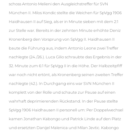
schoss Antonio Melieni den Ausgleichstreffer für SVN
München II. Milos Kondic stellte die Weichen für SpVgg 1906
Haidhausen II auf Sieg, als er in Minute sieben mit dem 2:1
zur Stelle war. Bereits in der zehnten Minute erhöhte Deniz
Kronenberg den Vorsprung von SpVgg II. Haidhausen II
baute die Führung aus, indem Antonio Leone zwei Treffer
nachlegte (24./26.). Luca Gilio schraubte das Ergebnis in der
32. Minute zum 6:1 für SpVgg II in die Höhe. Der Halbzeitpfiff
war noch nicht ertönt, als Kronenberg seinen zweiten Treffer
nachlegte (42.). In Durchgang eins war SVN München II
komplett von der Rolle und schaute zur Pause auf einen
wahrhaft deprimierenden Rückstand. In der Pause stellte
SpVgg 1906 Haidhausen II personell um: Per Doppelwechsel
kamen Jonathan Kabongo und Patrick Linde auf den Platz
und ersetzten Danijel Malenica und Milan Jevtic. Kabongo