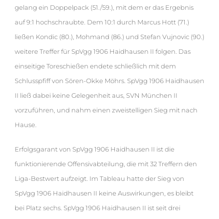
gelang ein Doppelpack (51./59.), mit dem er das Ergebnis
auf 9:1 hochschraubte. Dem 10:1 durch Marcus Hott (71.)
ließen Kondic (80.), Mohmand (86.) und Stefan Vujnovic (90.)
weitere Treffer für SpVgg 1906 Haidhausen II folgen. Das
einseitige Toreschießen endete schließlich mit dem
Schlusspfiff von Sören-Okke Möhrs. SpVgg 1906 Haidhausen
II ließ dabei keine Gelegenheit aus, SVN München II
vorzuführen, und nahm einen zweistelligen Sieg mit nach
Hause.
Erfolgsgarant von SpVgg 1906 Haidhausen II ist die
funktionierende Offensivabteilung, die mit 32 Treffern den
Liga-Bestwert aufzeigt. Im Tableau hatte der Sieg von
SpVgg 1906 Haidhausen II keine Auswirkungen, es bleibt
bei Platz sechs. SpVgg 1906 Haidhausen II ist seit drei