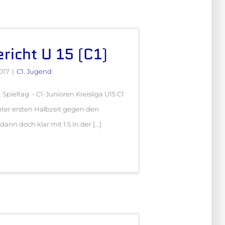
ericht U 15 (C1)
017
|
C1
,
Jugend
. Spieltag - C1-Junioren Kreisliga U15 C1
guter ersten Halbzeit gegen den
ann doch klar mit 1:5 In der [...]