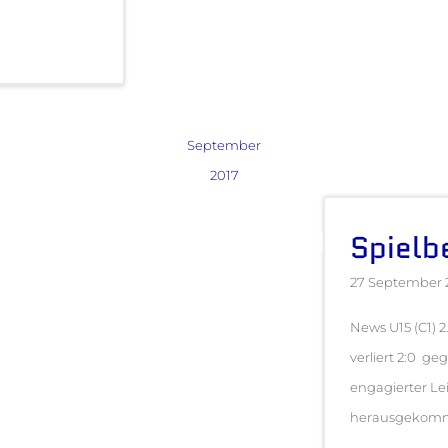
September
2017
Spielb
27 September 
News U15 (C1) 2
verliert 2:0 ge
engagierter Le
herausgekomme