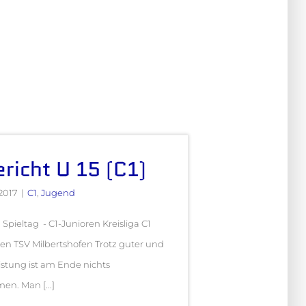
ericht U 15 (C1)
2017
|
C1
,
Jugend
. Spieltag - C1-Junioren Kreisliga C1
gen TSV Milbertshofen Trotz guter und
istung ist am Ende nichts
n. Man [...]