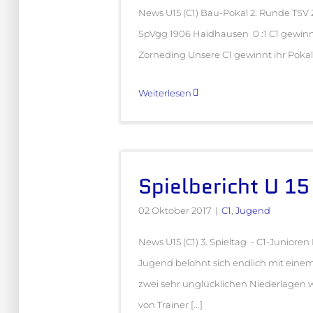
News U15 (C1) Bau-Pokal 2. Runde TSV 
SpVgg 1906 Haidhausen 0 :1 C1 gewinnt
Zorneding Unsere C1 gewinnt ihr Pokalsp
Weiterlesen
Spielbericht U 15
02 Oktober 2017
|
C1
,
Jugend
News U15 (C1) 3. Spieltag - C1-Junioren 
Jugend belohnt sich endlich mit einem
zwei sehr unglücklichen Niederlagen 
von Trainer [...]