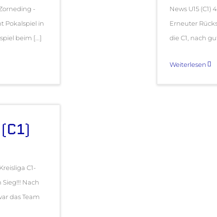
Zorneding -
News U15 (C1) 4
 Pokalspiel in
Erneuter Rücks
iel beim [...]
die C1, nach gut
Weiterlesen
 (C1)
Kreisliga C1-
 Sieg!!! Nach
war das Team