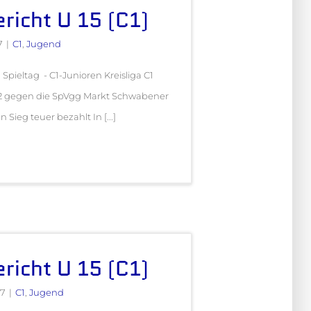
ericht U 15 (C1)
7
|
C1
,
Jugend
. Spieltag - C1-Junioren Kreisliga C1
-2 gegen die SpVgg Markt Schwabener
 Sieg teuer bezahlt In [...]
ericht U 15 (C1)
17
|
C1
,
Jugend