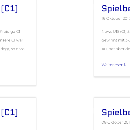
 (C1)
Spielb
16 Oktober 201
Kreisliga C1
News U15 (C1) 5
nsere C1 war
gewinnt mit 3
rlegt, so dass
Au, hat aber den
Weiterlesen
 (C1)
Spielb
08 Oktober 20