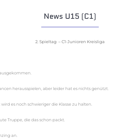
News U15 (C1)
2. Spieltag – C1-Junioren Kreisliga
herausgekommen.
ancen herausspielen, aber leider hat es nichts genützt.
ird es noch schwieriger die Klasse zu halten.
gute Truppe, die das schon packt.
nzing an.