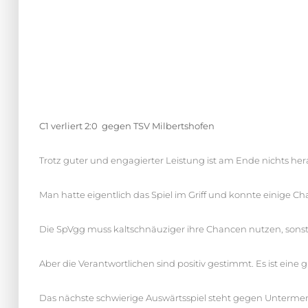
C1 verliert 2:0 gegen TSV Milbertshofen
Trotz guter und engagierter Leistung ist am Ende nichts 
Man hatte eigentlich das Spiel im Griff und konnte einige Ch
Die SpVgg muss kaltschnäuziger ihre Chancen nutzen, sonst w
Aber die Verantwortlichen sind positiv gestimmt. Es ist eine 
Das nächste schwierige Auswärtsspiel steht gegen Unterme