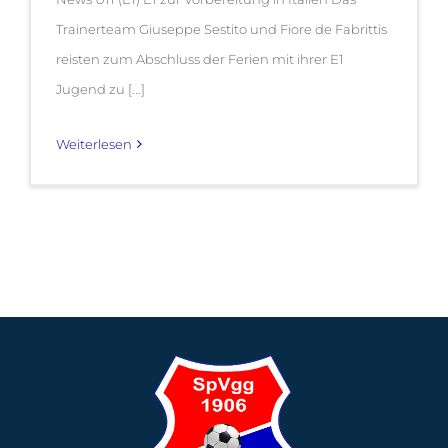
Trainerteam Giuseppe Sestito und Fiore de Fabrittis
reisten zum Abschluss der Ferien mit ihrer E1
Jugend zu [...]
Weiterlesen