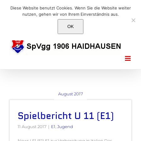
Skip
E-Mail: info@1906haidhausen.de
Diese Website benutzt Cookies. Wenn Sie die Website weiter
to
nutzen, gehen wir von Ihrem Einverständnis aus.
Facebook
Instagram
E-
content
Mail
OK
August 2017
Spielbericht U 11 (E1)
11 August 2017
|
E1
,
Jugend
News U11 (E1) E1 zur Vorbereitung in Italien Das