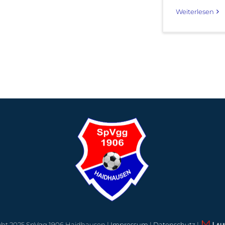
Weiterlesen
ght 2025 SpVgg 1906 Haidhausen |
Impressum
|
Datenschutz
|