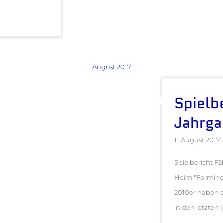
August 2017
Spielb
Jahrg
11 August 2017
Spielbericht F
Heim "Formino 
2010er haben e
in den letzten [.