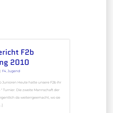
ericht F2b
ang 2010
|
F4
,
Jugend
2b Junioren Heute hatte unsere F2b ihr
" Turnier. Die zweite Mannschaft der
igentlich da weiterrgeemacht, wo sie
..]