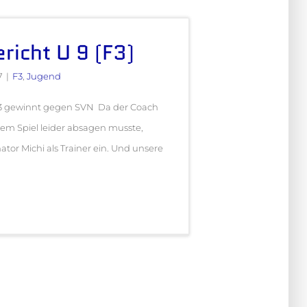
richt U 9 (F3)
7
|
F3
,
Jugend
F3 gewinnt gegen SVN Da der Coach
 dem Spiel leider absagen musste,
tor Michi als Trainer ein. Und unsere