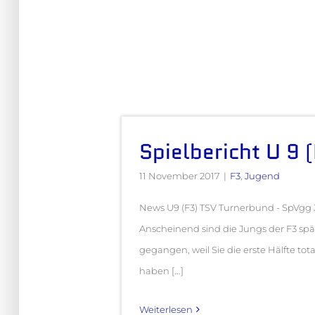
Spielbericht U 9 
11 November 2017
|
F3
,
Jugend
News U9 (F3) TSV Turnerbund - SpVgg 
Anscheinend sind die Jungs der F3 spät
gegangen, weil Sie die erste Hälfte tota
haben [...]
Weiterlesen