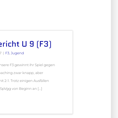
richt U 9 (F3)
7
|
F3
,
Jugend
nsere F3 gewinnt ihr Spiel gegen
haching zwar knapp, aber
t 2-1. Trotz einigen Ausfällen
SpVgg von Beginn an [...]