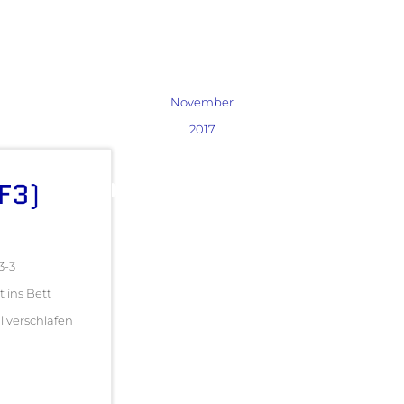
November
2017
(F3)
3-3
 ins Bett
l verschlafen