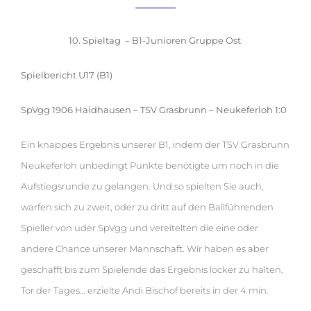
10. Spieltag – B1-Junioren Gruppe Ost
Spielbericht U17 (B1)
SpVgg 1906 Haidhausen – TSV Grasbrunn – Neukeferloh 1:0
Ein knappes Ergebnis unserer B1, indem der TSV Grasbrunn
Neukeferloh unbedingt Punkte benötigte um noch in die
Aufstiegsrunde zu gelangen. Und so spielten Sie auch,
warfen sich zu zweit, oder zu dritt auf den Ballführenden
Spieller von uder SpVgg und vereitelten die eine oder
andere Chance unserer Mannschaft. Wir haben es aber
geschafft bis zum Spielende das Ergebnis locker zu halten.
Tor der Tages
…
erzielte Andi Bischof bereits in der 4 min.