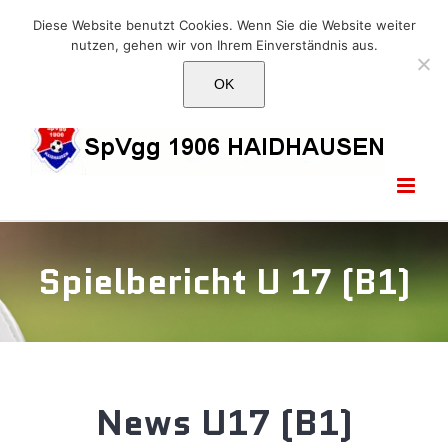
Skip
E-Mail: info@1906haidhausen.de
Diese Website benutzt Cookies. Wenn Sie die Website weiter
to
nutzen, gehen wir von Ihrem Einverständnis aus.
Facebook
Instagram
E-
content
Mail
OK
Spielbericht U 17 (B1)
News U17 (B1)