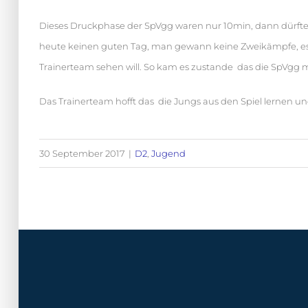
Dieses Druckphase der SpVgg waren nur 10min, dann dürfte 
heute keinen guten Tag, man gewann keine Zweikämpfe, es 
Trainerteam sehen will. So kam es zustande das die SpVgg mi
Das Trainerteam hofft das die Jungs aus den Spiel lernen un
30 September 2017
|
D2
,
Jugend