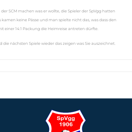
der SCM machen was er wollte, die Spieler der SpVgg hatten
kamen keine Pässe und man spielte nicht das, was dass den
t einer 14:1 Packung die Heimreise antreten dürfte.
d die nächsten Spiele wieder das zeigen was Sie auszeichnet.