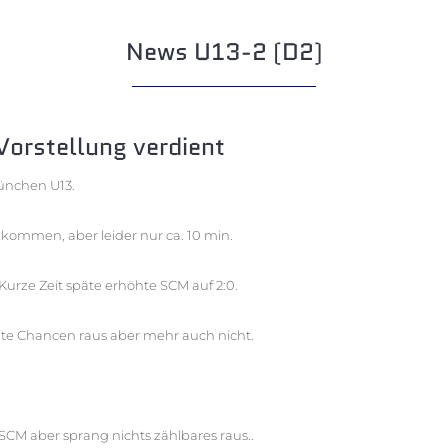
News U13-2 (D2)
Vorstellung verdient
München U13.
ekommen, aber leider nur ca. 10 min.
urze Zeit späte erhöhte SCM auf 2:0.
ute Chancen raus aber mehr auch nicht.
SCM aber sprang nichts zählbares raus..