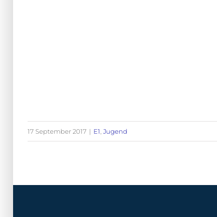
17 September 2017
|
E1
,
Jugend