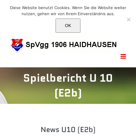
Skip
E-Mail: info@1906haidhausen.de
Diese Website benutzt Cookies. Wenn Sie die Website weiter
to
nutzen, gehen wir von Ihrem Einverständnis aus.
Facebook
Instagram
E-
content
Mail
OK
Spielbericht U 10
(E2b)
News U10 (E2b)