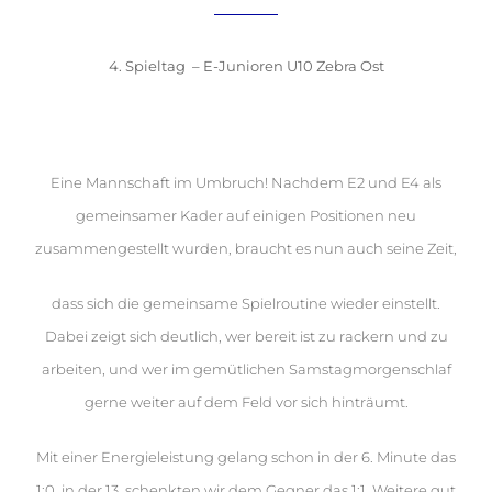
4. Spieltag – E
-Junioren U10 Zebra Ost
14.10. / E4 Spvgg. 1906 Haidhausen : DJK Fasanengarten 2:2
(1:1)
Eine Mannschaft im Umbruch! Nachdem E2 und E4 als
gemeinsamer Kader auf einigen Positionen neu
zusammengestellt wurden, braucht es nun auch seine Zeit,
dass sich die gemeinsame Spielroutine wieder einstellt.
Dabei zeigt sich deutlich, wer bereit ist zu rackern und zu
arbeiten, und wer im gemütlichen Samstagmorgen­schlaf
gerne weiter auf dem Feld vor sich hinträumt.
Mit einer Energieleistung gelang schon in der 6. Minute das
1:0, in der 13. schenkten wir dem Gegner das 1:1. Weitere gut