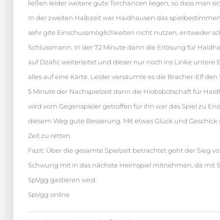
ließen leider weitere gute Torchancen liegen, so dass man
In der zweiten Halbzeit war Haidhausen das spielbestimme
sehr gite Einschussmöglichkeiten nicht nutzen, entweder s
Schlussmann. In der 72 Minute dann die Erlösung für Haidha
auf Dzafic weiterleitet und dieser nur noch ins Linke untere 
alles auf eine Karte. Leider versäumte es die Bracher-Elf 
5 Minute der Nachspielzeit dann die Hiobsbotschaft für Haid
wird vom Gegenspieler getroffen für ihn war das Spiel zu 
diesem Weg gute Besserung. Mit etwas Glück und Geschick s
Zeit zu retten.
Fazit: Über die gesamte Spielzeit betrachtet geht der Sie
Schwung mit in das nächste Heimspiel mitnehmen, da mit SC
SpVgg gastieren wird.
SpVgg online