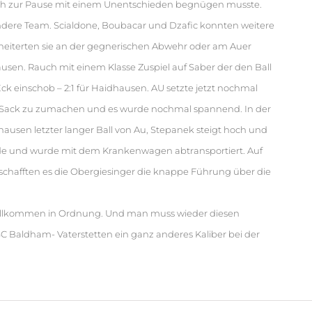
 sich zur Pause mit einem Unentschieden begnügen musste.
ndere Team. Scialdone, Boubacar und Dzafic konnten weitere
cheiterten sie an der gegnerischen Abwehr oder am Auer
usen. Rauch mit einem Klasse Zuspiel auf Saber der den Ball
Eck einschob – 2:1 für Haidhausen. AU setzte jetzt nochmal
den Sack zu zumachen und es wurde nochmal spannend. In der
hausen letzter langer Ball von Au, Stepanek steigt hoch und
Ende und wurde mit dem Krankenwagen abtransportiert. Auf
chafften es die Obergiesinger die knappe Führung über die
g vollkommen in Ordnung. Und man muss wieder diesen
 Baldham- Vaterstetten ein ganz anderes Kaliber bei der