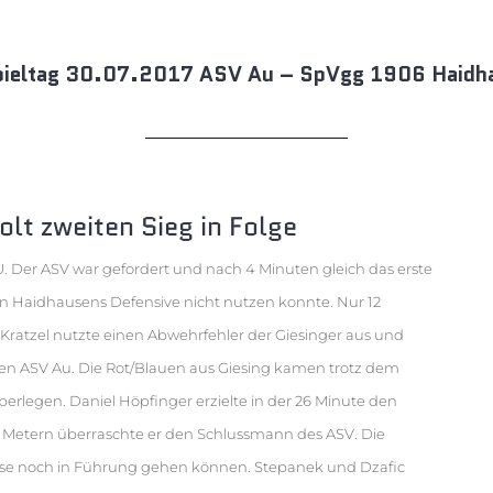
pieltag 30.07.2017 ASV Au – SpVgg 1906 Haidh
lt zweiten Sieg in Folge
U. Der ASV war gefordert und nach 4 Minuten gleich das erste
n Haidhausens Defensive nicht nutzen konnte. Nur 12
ratzel nutzte einen Abwehrfehler der Giesinger aus und
 den ASV Au. Die Rot/Blauen aus Giesing kamen trotz dem
erlegen. Daniel Höpfinger erzielte in der 26 Minute den
5 Metern überraschte er den Schlussmann des ASV. Die
se noch in Führung gehen können. Stepanek und Dzafic