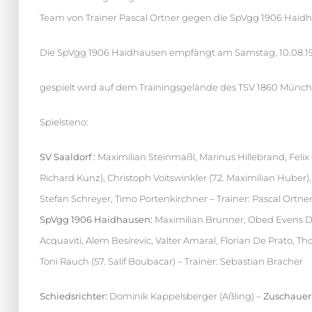
Team von Trainer Pascal Ortner gegen die SpVgg 1906 Haidh
Die SpVgg 1906 Haidhausen empfängt am Samstag, 10.08.1
gespielt wird auf dem Trainingsgelände des TSV 1860 Münche
Spielsteno:
SV Saaldorf :
Maximilian Steinmaßl, Marinus Hillebrand, Felix 
Richard Kunz), Christoph Voitswinkler (72. Maximilian Huber)
Stefan Schreyer, Timo Portenkirchner – Trainer: Pascal Ortne
SpVgg 1906 Haidhausen:
Maximilian Brunner, Obed Evens Da
Acquaviti, Alem Besirevic, Valter Amaral, Florian De Prato, T
Toni Rauch (57. Salif Boubacar) – Trainer: Sebastian Bracher
Schiedsrichter:
Dominik Kappelsberger (Aßling) –
Zuschauer