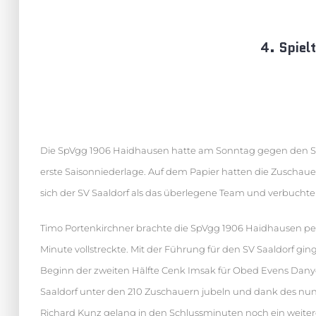
4. Spie
Geschenkter Sonntag beim SV Saaldorf!
Die SpVgg 1906 Haidhausen hatte am Sonntag gegen den SV 
erste Saisonniederlage. Auf dem Papier hatten die Zuschaue
sich der SV Saaldorf als das überlegene Team und verbuchte 
Timo Portenkirchner brachte die SpVgg 1906 Haidhausen per Do
Minute vollstreckte. Mit der Führung für den SV Saaldorf gi
Beginn der zweiten Hälfte Cenk Imsak für Obed Evens Danyo 
Saaldorf unter den 210 Zuschauern jubeln und dank des nu
Richard Kunz gelang in den Schlussminuten noch ein weiterer