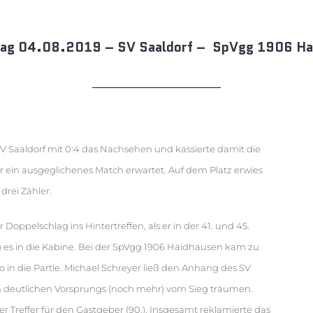
ltag 04.08.2019 – SV Saaldorf – SpVgg 1906 Ha
Saaldorf mit 0:4 das Nachsehen und kassierte damit die
r ein ausgeglichenes Match erwartet. Auf dem Platz erwies
drei Zähler.
ppelschlag ins Hintertreffen, als er in der 41. und 45.
ng es in die Kabine. Bei der SpVgg 1906 Haidhausen kam zu
in die Partie. Michael Schreyer ließ den Anhang des SV
n deutlichen Vorsprungs (noch mehr) vom Sieg träumen.
 Treffer für den Gastgeber (90.). Insgesamt reklamierte das