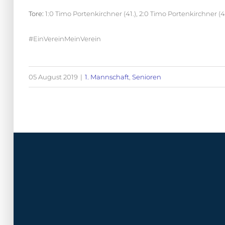
Tore:
1:0 Timo Portenkirchner (41.), 2:0 Timo Portenkirchner (45
#EinVereinMeinVerein
05 August 2019
|
1. Mannschaft
,
Senioren