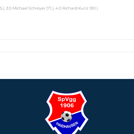
.), 3:0 Michael Schreyer (71.), 4:0 Richard Kunz (90.)