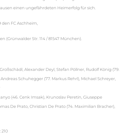
ausen einen ungefährdeten Heimerfolg für sich.
9 den FC Aschheim,
n (Grünwalder Str. 114 / 81547 München).
Großschädl, Alexander Deyl, Stefan Pöllner, Rudolf König (79.
, Andreas Schuhegger (77. Markus Rehrl), Michael Schreyer,
r
nyo (46. Cenk Imsak), Krunoslav Peretin, Giuseppe
homas De Prato, Christian De Prato (74. Maximilian Bracher),
:
210