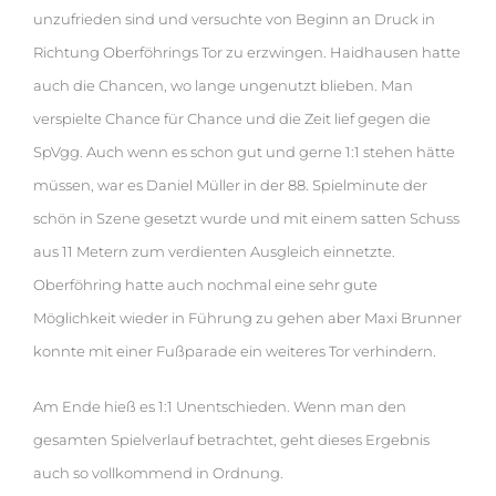
unzufrieden sind und versuchte von Beginn an Druck in
Richtung Oberföhrings Tor zu erzwingen. Haidhausen hatte
auch die Chancen, wo lange ungenutzt blieben. Man
verspielte Chance für Chance und die Zeit lief gegen die
SpVgg. Auch wenn es schon gut und gerne 1:1 stehen hätte
müssen, war es Daniel Müller in der 88. Spielminute der
schön in Szene gesetzt wurde und mit einem satten Schuss
aus 11 Metern zum verdienten Ausgleich einnetzte.
Oberföhring hatte auch nochmal eine sehr gute
Möglichkeit wieder in Führung zu gehen aber Maxi Brunner
konnte mit einer Fußparade ein weiteres Tor verhindern.
Am Ende hieß es 1:1 Unentschieden. Wenn man den
gesamten Spielverlauf betrachtet, geht dieses Ergebnis
auch so vollkommend in Ordnung.