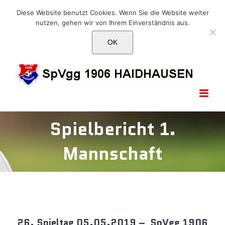
Skip
E-Mail: info@1906haidhausen.de
Diese Website benutzt Cookies. Wenn Sie die Website weiter
to
nutzen, gehen wir von Ihrem Einverständnis aus.
Facebook
Instagram
E-
content
Mail
OK
Spielbericht 1.
Mannschaft
26. Spieltag 05.05.2019 – SpVgg 1906