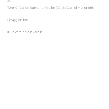
50
Tore:
0:1 Julien Santana-Mielke (13.), 1:1 Daniel Müller (88.)
SpVgg online
#EinVereinMeinVerein